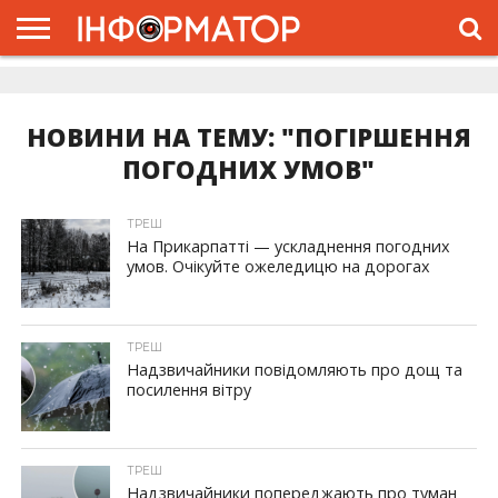
ГОЛОВНА
ЖИТТЯ
ВЛАДА
ГРОШІ
ТРЕШ
ДОЛИНА
РОЗСЛІДУВАННЯ
РЕКЛАМА
ПРО
ПРО
ІНТЕРВ’Ю
ВІДЕО
НАС
ПРОЄКТ
НОВИНИ НА ТЕМУ: "ПОГІРШЕННЯ
ПОГОДНИХ УМОВ"
ТРЕШ
На Прикарпатті — ускладнення погодних
умов. Очікуйте ожеледицю на дорогах
ТРЕШ
Надзвичайники повідомляють про дощ та
посилення вітру
ТРЕШ
Надзвичайники попереджають про туман