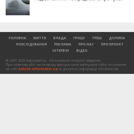
ГОЛОВНА
ЖИТТЯ
ВЛАДА
ГРОШІ
ТРЕШ
ДОЛИНА
РОЗСЛІДУВАННЯ
РЕКЛАМА
ПРО НАС
ПРО ПРОЄКТ
ІНТЕРВ’Ю
ВІДЕО
© 2007-2025 Інформатор - Регіональне інтернет-видання.
При повному або частковому використанні матеріалів сайту посилання
на сайт
kalush.informator.ua
як джерело інформації обов'язкове.