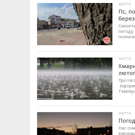
ЖИТТЯ
Пс, п
бере
Синопти
погоду.
позначк
ЖИТТЯ
Хмарн
люто
Протяго
Інформа
Темпера
ЖИТТЯ
Погод
Нас очі
Інформа