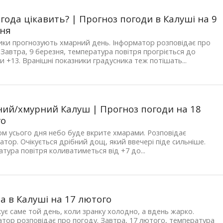
огода цікавить? | Прогноз погоди в Калуші на 9
зня
ки прогнозують хмарний день. Інформатор розповідає про
 Завтра, 9 березня, температура повітря прогріється до
и +13. Вранішні показники градусника теж потішать...
ий/хмурний Калуш | Прогноз погоди на 18
го
м усього дня небо буде вкрите хмарами. Розповідає
тор. Очікується дрібний дощ, який ввечері піде сильніше.
тура повітря коливатиметься від +7 до...
а в Калуші на 17 лютого
кує саме той день, коли зранку холодно, а вдень жарко.
тор розповідає про погоду. Завтра, 17 лютого, температура