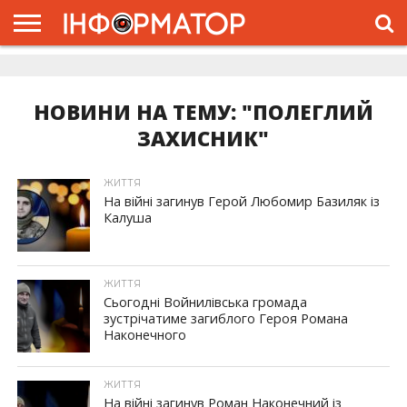
ГОЛОВНА
ЖИТТЯ
ВЛАДА
ГРОШІ
ТРЕШ
ДОЛИНА
РОЗСЛІДУВАННЯ
РЕКЛАМА
ПРО
ПРО
ІНТЕРВ’Ю
ВІДЕО
НАС
ПРОЄКТ
НОВИНИ НА ТЕМУ: "ПОЛЕГЛИЙ
ЗАХИСНИК"
ЖИТТЯ
На війні загинув Герой Любомир Базиляк із
Калуша
ЖИТТЯ
Сьогодні Войнилівська громада
зустрічатиме загиблого Героя Романа
Наконечного
ЖИТТЯ
На війні загинув Роман Наконечний із