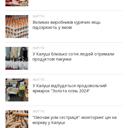
ЖИТТЯ
Великих виробників курячих яєць
підозрюють у змові
ЖИТТЯ
У Калуші близько сотні людей отримали
продуктові пакунки
ЖИТТЯ
У Калуші відбудеться продовольчий
ярмарок “Золота осінь 2024”
ЖИТТЯ
“Овочам усім сестриця”: моніторинг цін на
моркву у Калуші