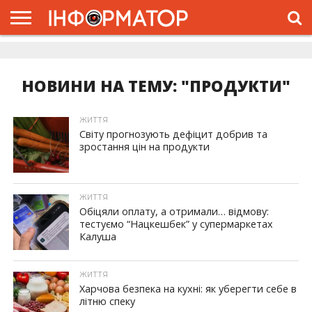
ГОЛОВНА
ЖИТТЯ
ВЛАДА
ГРОШІ
ТРЕШ
ДОЛИНА
РОЗСЛІДУВАННЯ
РЕКЛАМА
ПРО
ПРО
ІНТЕРВ’Ю
ВІДЕО
НАС
ПРОЄКТ
НОВИНИ НА ТЕМУ: "ПРОДУКТИ"
ЖИТТЯ
Світу прогнозують дефіцит добрив та
зростання цін на продукти
ЖИТТЯ
Обіцяли оплату, а отримали… відмову:
тестуємо “Нацкешбек” у супермаркетах
Калуша
ЖИТТЯ
Харчова безпека на кухні: як уберегти себе в
літню спеку