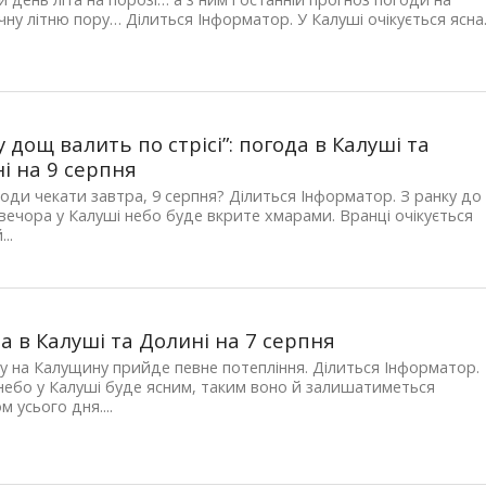
чну літню пору… Ділиться Інформатор. У Калуші очікується ясна..
у дощ валить по стрісі”: погода в Калуші та
і на 9 серпня
годи чекати завтра, 9 серпня? Ділиться Інформатор. З ранку до
вечора у Калуші небо буде вкрите хмарами. Вранці очікується
..
а в Калуші та Долині на 7 серпня
у на Калущину прийде певне потепління. Ділиться Інформатор.
небо у Калуші буде ясним, таким воно й залишатиметься
м усього дня....