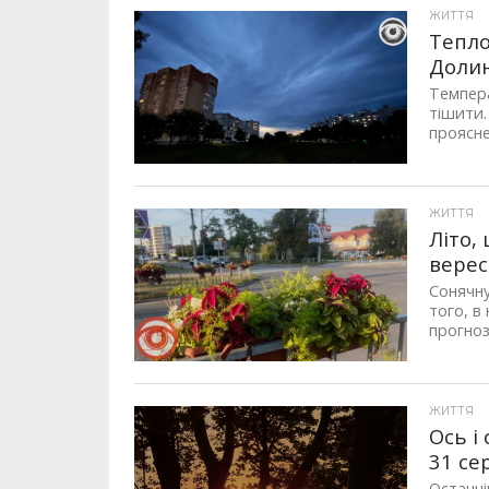
ЖИТТЯ
Тепло
Долин
Темпера
тішити…
проясне
ЖИТТЯ
Літо,
вере
Сонячну
того, в
прогноз
ЖИТТЯ
Ось і
31 се
Останні