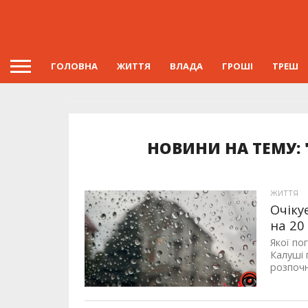
ГОЛОВНА
ЖИТТЯ
ВЛАДА
ГРОШІ
ТРЕШ
НОВИНИ НА ТЕМУ:
ЖИТТЯ
Очіку
на 20
Якої по
Калуші 
розпочн