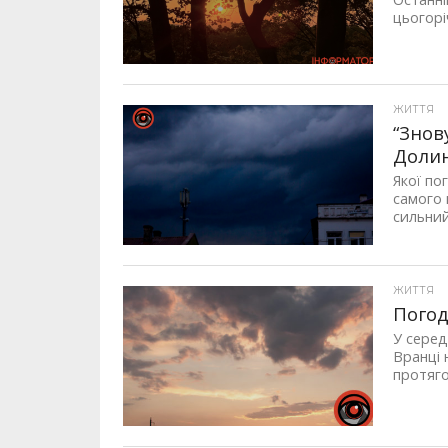
цьогорі
ЖИТТЯ
“Знов
Долин
Якої по
самого 
сильний.
ЖИТТЯ
Погод
У серед
Вранці 
протяго