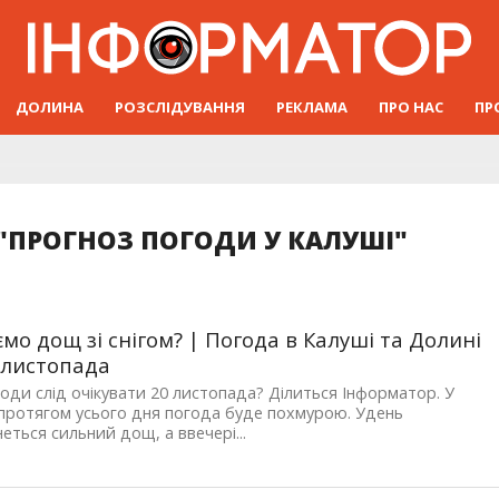
ДОЛИНА
РОЗСЛІДУВАННЯ
РЕКЛАМА
ПРО НАС
ПР
 "ПРОГНОЗ ПОГОДИ У КАЛУШІ"
ємо дощ зі снігом? | Погода в Калуші та Долині
 листопада
годи слід очікувати 20 листопада? Ділиться Інформатор. У
протягом усього дня погода буде похмурою. Удень
еться сильний дощ, а ввечері...