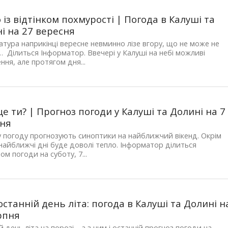
 із відтінком похмурості | Погода в Калуші та
і на 27 вересня
тура наприкінці вересне невминно лізе вгору, що не може не
 Ділиться Інформатор. Ввечері у Калуші на небі можливі
ння, але протягом дня...
 це ти? | Прогноз погоди у Калуші та Долині на 7
сня
 погоду прогнозують синоптики на найближчий вікенд. Окрім
 найближчі дні буде доволі тепло. Інформатор ділиться
ом погоди на суботу, 7...
 останній день літа: погода в Калуші та Долині н
рпня
й день літа на порозі… а з ним і останній прогноз погоди на