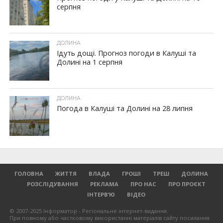
серпня
ДОЛИНА
Ідуть дощі. Прогноз погоди в Калуші та
Долині на 1 серпня
ДОЛИНА
Погода в Калуші та Долині на 28 липня
ГОЛОВНА
ЖИТТЯ
ВЛАДА
ГРОШІ
ТРЕШ
ДОЛИНА
РОЗСЛІДУВАННЯ
РЕКЛАМА
ПРО НАС
ПРО ПРОЄКТ
ІНТЕРВ’Ю
ВІДЕО
© 2007-2025 Інформатор - Регіональне інтернет-видання.
При повному або частковому використанні матеріалів сайту посилання