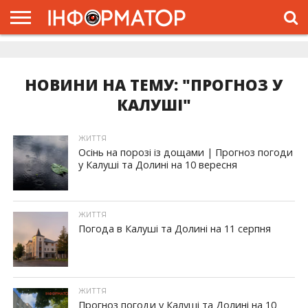
ГОЛОВНА
ЖИТТЯ
ВЛАДА
ГРОШІ
ТРЕШ
ДОЛИНА
РОЗСЛІДУВАННЯ
РЕКЛАМА
ПРО
ПРО
ІНТЕРВ’Ю
ВІДЕО
НАС
ПРОЄКТ
НОВИНИ НА ТЕМУ: "ПРОГНОЗ У
КАЛУШІ"
ЖИТТЯ
Осінь на порозі із дощами | Прогноз погоди
у Калуші та Долині на 10 вересня
ЖИТТЯ
Погода в Калуші та Долині на 11 серпня
ЖИТТЯ
Прогноз погоди у Калуші та Долині на 10