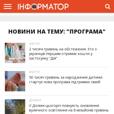
ГОЛОВНА
ЖИТТЯ
ВЛАДА
ГРОШІ
ТРЕШ
ДОЛИНА
РОЗСЛІДУВАННЯ
РЕКЛАМА
ПРО
ПРО
ІНТЕРВ’Ю
ВІДЕО
НАС
ПРОЄКТ
НОВИНИ НА ТЕМУ: "ПРОГРАМА"
ЖИТТЯ
2 тисячі гривень на обстеження. Хто з
українців першим отримає кошти у
застосунку “Дія”
ЖИТТЯ
50 тисяч гривень за народження дитини:
стартує нова програма підтримки сімей
ДОЛИНА
У Долині цьогоріч планують оновлення
вуличного освітлення на 8 мільйонів гривень