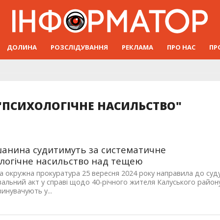
ДОЛИНА
РОЗСЛІДУВАННЯ
РЕКЛАМА
ПРО НАС
ПР
"ПСИХОЛОГІЧНЕ НАСИЛЬСТВО"
анина судитимуть за систематичне
логічне насильство над тещею
а окружна прокуратура 25 вересня 2024 року направила до суд
альний акт у справі щодо 40-річного жителя Калуського район
винувачують у...