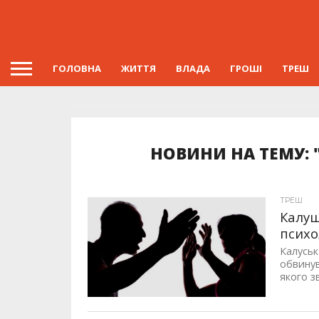
ГОЛОВНА
ЖИТТЯ
ВЛАДА
ГРОШІ
ТРЕШ
НОВИНИ НА ТЕМУ: 
ТРЕШ
Калуш
психо
Калуськ
обвинув
якого з