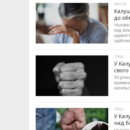
ЖИТТЯ
Калуш
до об
Чоловік
над вла
адмініс
здійсню
ТРЕШ
У Кал
свого
55-річн
криміна
насильст
ТРЕШ
У Кал
над б
Чоловік