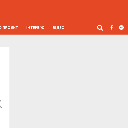
О ПРОЄКТ
ІНТЕРВ’Ю
ВІДЕО
у
у,