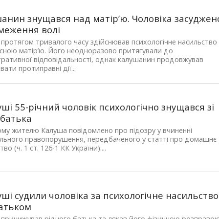
анин знущався над матір’ю. Чоловіка засуджен
меження волі
 протягом тривалого часу здійснював психологічне насильство
сною матір’ю. Його неодноразово притягували до
тративної відповідальності, однак калушанин продовжував
вати протиправні дії...
уші 55-річний чоловік психологічно знущався зі
 батька
ому жителю Калуша повідомлено про підозру у вчиненні
льного правопорушення, передбаченого у статті про домашнє
во (ч. 1 ст. 126-1 КК України)....
уші судили чоловіка за психологічне насильство
атьком
 принижував рідного батька та лякав його фізичною розправою