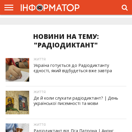
ГОЛОВНА
ЖИТТЯ
ВЛАДА
ГРОШІ
ТРЕШ
ДОЛИНА
РОЗСЛІДУВАННЯ
РЕКЛАМА
ПРО
ПРО
ІНТЕРВ’Ю
ВІДЕО
НАС
ПРОЄКТ
НОВИНИ НА ТЕМУ:
"РАДІОДИКТАНТ"
ЖИТТЯ
Україна готується до Радіодиктанту
єдності, який відбудеться вже завтра
ЖИТТЯ
Де й коли слухати радіодиктант? | День
української писемності та мови
ЖИТТЯ
Радіодиктант від Пса Патрона | Анонс