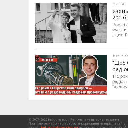
ЖИТТЯ
Учень
200 б
Роман Л
мульти
ліцею Р
ІНТЕРВ'Ю
“Щоб 
радіо
115 рок
радіост
“радіомо
© 2007-2025 Інформатор - Регіональне інтернет-видання.
При повному або частковому використанні матеріалів сайту 
на сайт
kalush.informator.ua
як джерело інформації обов'я