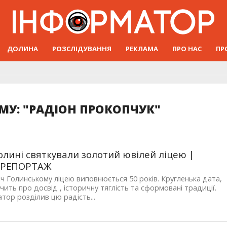
ДОЛИНА
РОЗСЛІДУВАННЯ
РЕКЛАМА
ПРО НАС
ПР
МУ: "РАДІОН ПРОКОПЧУК"
Голині святкували золотий ювілей ліцею |
ОРЕПОРТАЖ
ч Голинському ліцею виповнюється 50 років. Кругленька дата,
дчить про досвід , історичну тяглість та сформовані традиції.
тор розділив цю радість...