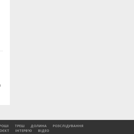
н
РОШІ
ТРЕШ
ДОЛИНА
РОЗСЛІДУВАННЯ
РОЄКТ
ІНТЕРВ’Ю
ВІДЕО