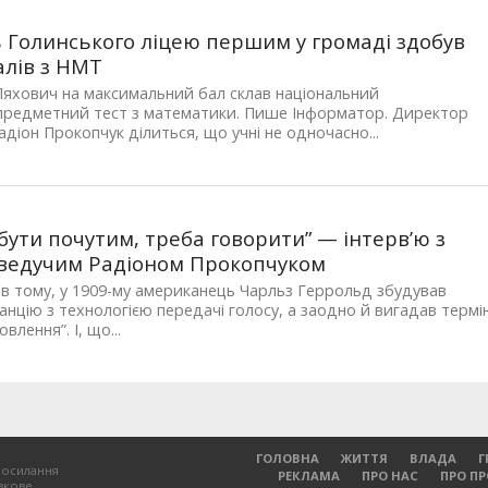
 Голинського ліцею першим у громаді здобув
алів з НМТ
яхович на максимальний бал склав національний
предметний тест з математики. Пише Інформатор. Директор
адіон Прокопчук ділиться, що учні не одночасно...
бути почутим, треба говорити” — інтерв’ю з
ведучим Радіоном Прокопчуком
ів тому, у 1909-му американець Чарльз Геррольд збудував
анцію з технологією передачі голосу, а заодно й вигадав термі
влення”. І, що...
ГОЛОВНА
ЖИТТЯ
ВЛАДА
Г
посилання
РЕКЛАМА
ПРО НАС
ПРО П
зкове.