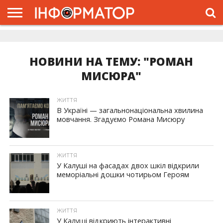
ГОЛОВНА
ЖИТТЯ
ВЛАДА
ГРОШІ
ТРЕШ
ДОЛИНА
РОЗСЛІДУВАННЯ
РЕКЛАМА
ПРО
ПРО
ІНТЕРВ’Ю
ВІДЕО
НАС
ПРОЄКТ
НОВИНИ НА ТЕМУ: "РОМАН
МИСЮРА"
ЖИТТЯ
В Україні — загальнонаціональна хвилина
мовчання. Згадуємо Романа Мисюру
ЖИТТЯ
У Калуші на фасадах двох шкіл відкрили
меморіальні дошки чотирьом Героям
ЖИТТЯ
У Калуші відкриють інтерактивні