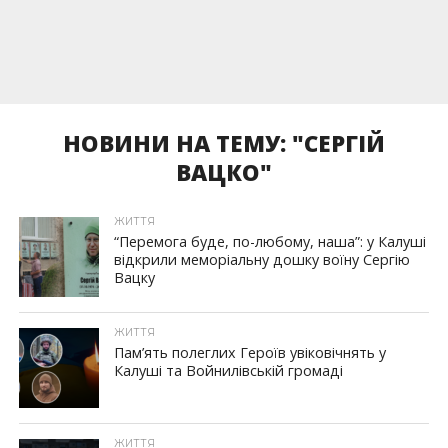
НОВИНИ НА ТЕМУ: "СЕРГІЙ
ВАЦКО"
ЖИТТЯ
“Перемога буде, по-любому, наша”: у Калуші
відкрили меморіальну дошку воїну Сергію
Вацку
ЖИТТЯ
Пам’ять полеглих Героїв увіковічнять у
Калуші та Войнилівській громаді
ЖИТТЯ