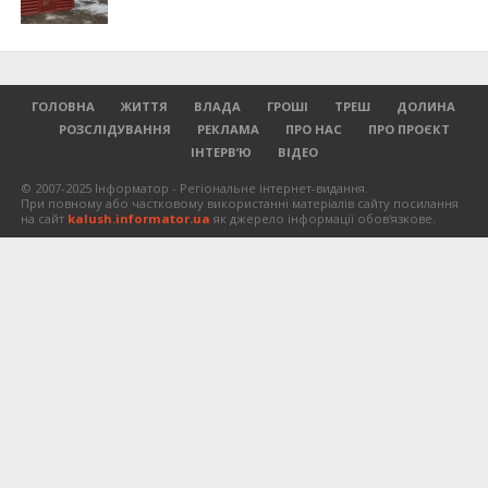
ГОЛОВНА
ЖИТТЯ
ВЛАДА
ГРОШІ
ТРЕШ
ДОЛИНА
РОЗСЛІДУВАННЯ
РЕКЛАМА
ПРО НАС
ПРО ПРОЄКТ
ІНТЕРВ’Ю
ВІДЕО
© 2007-2025 Інформатор - Регіональне інтернет-видання.
При повному або частковому використанні матеріалів сайту посилання
на сайт
kalush.informator.ua
як джерело інформації обов'язкове.