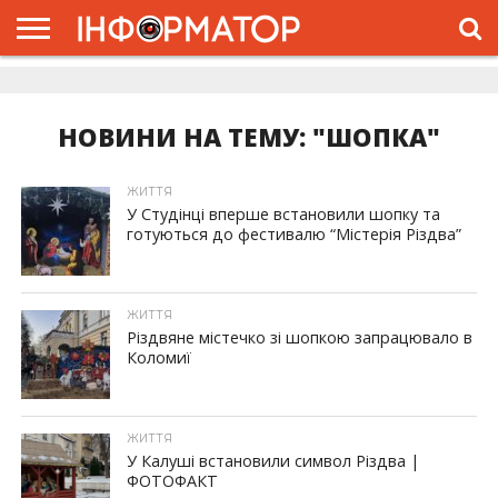
ГОЛОВНА
ЖИТТЯ
ВЛАДА
ГРОШІ
ТРЕШ
ДОЛИНА
РОЗСЛІДУВАННЯ
РЕКЛАМА
ПРО
ПРО
ІНТЕРВ’Ю
ВІДЕО
НАС
ПРОЄКТ
НОВИНИ НА ТЕМУ: "ШОПКА"
ЖИТТЯ
У Студінці вперше встановили шопку та
готуються до фестивалю “Містерія Різдва”
ЖИТТЯ
Різдвяне містечко зі шопкою запрацювало в
Коломиї
ЖИТТЯ
У Калуші встановили символ Різдва |
ФОТОФАКТ