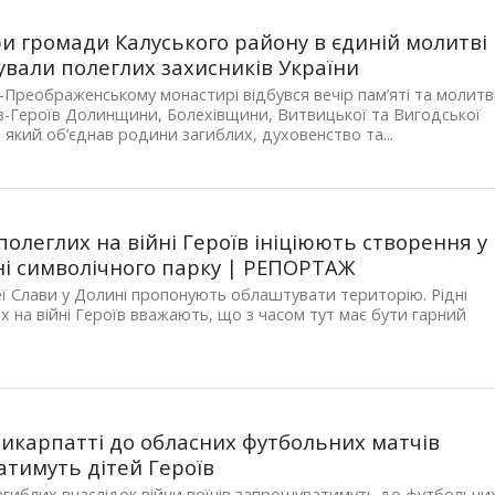
и громади Калуського району в єдиній молитві
вали полеглих захисників України
-Преображенському монастирі відбувся вечір пам’яті та молит
ів-Героїв Долинщини, Болехівщини, Витвицької та Вигодської
 який об’єднав родини загиблих, духовенство та...
 полеглих на війні Героїв ініціюють створення у
і символічного парку | РЕПОРТАЖ
еї Слави у Долині пропонують облаштувати територію. Рідні
х на війні Героїв вважають, що з часом тут має бути гарний
икарпатті до обласних футбольних матчів
атимуть дітей Героїв
агиблих внаслідок війни воїнів запрошуватимуть до футбольни