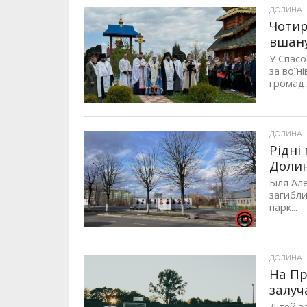
ДОЛИНА
Чотир
вшану
У Спасо
за воїн
громад,
ДОЛИНА
Рідні
Долин
Біля Ал
загибли
парк...
ДОЛИНА
На Пр
залуч
Дітей з