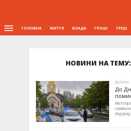
ГОЛОВНА
ЖИТТЯ
ВЛАДА
ГРОШІ
ТРЕШ
НОВИНИ НА ТЕМУ:
ДОЛИНА
До Дн
помин
Автопро
символо
Україну..