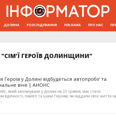
ДОЛИНА
РОЗСЛІДУВАННЯ
РЕКЛАМА
ПРО НАС
ПР
 "СІМ’Ї ГЕРОЇВ ДОЛИНЩИНИ"
я Героїв у Долині відбудеться автопробіг та
альне віче | АНОНС
біг, який запланували у Долині на 23 травня, має стати
м вдячності, пам’яті та шани Героям, які віддали своє життя з
..