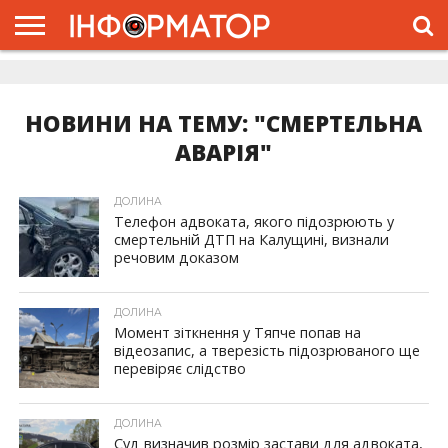
ГОЛОВНА
ЖИТТЯ
ВЛАДА
ГРОШІ
ТРЕШ
ДОЛИНА
РОЗСЛІДУВАННЯ
РЕКЛАМА
ПРО
ПРО
ІНТЕРВ’Ю
ВІДЕО
НАС
ПРОЄКТ
НОВИНИ НА ТЕМУ: "СМЕРТЕЛЬНА
АВАРІЯ"
ДОЛИНА
Телефон адвоката, якого підозрюють у
смертельній ДТП на Калущині, визнали
речовим доказом
ДОЛИНА
Момент зіткнення у Тяпче попав на
відеозапис, а тверезість підозрюваного ще
перевіряє слідство
ДОЛИНА
Суд визначив розмір застави для адвоката,