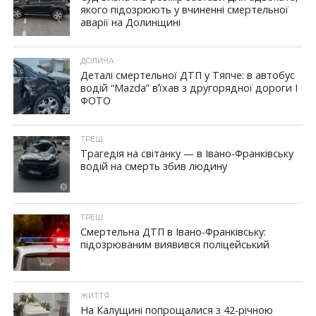
якого підозрюють у вчиненні смертельної
аварії на Долинщині
ДОЛИНА
Деталі смертельної ДТП у Тяпче: в автобус
водій “Mazda” вʼїхав з другорядної дороги I
ФОТО
ТРЕШ
Трагедія на світанку — в Івано-Франківську
водій на смерть збив людину
ТРЕШ
Смертельна ДТП в Івано-Франківську:
підозрюваним виявився поліцейський
ЖИТТЯ
На Калущині попрощалися з 42-річною