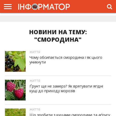
ГОЛОВНА
ЖИТТЯ
ВЛАДА
ГРОШІ
ТРЕШ
ДОЛИНА
РОЗСЛІДУВАННЯ
РЕКЛАМА
ПРО
ПРО
ІНТЕРВ’Ю
ВІДЕО
НАС
ПРОЄКТ
НОВИНИ НА ТЕМУ:
"СМОРОДИНА"
ЖИТТЯ
Чому обсипається смородина і як цього
уникнути
ЖИТТЯ
Ґрунт ще не замерз? Як врятувати ягідні
кущі до приходу морозів
ЖИТТЯ
Що зробити з кущами смородини та аґрусу