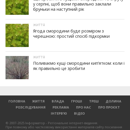
у серпні, щоб вони правильно заклали
бруньки на наступний рік
ЖИТТЯ
Ягода смородини буде розміром з
черешною: простий спосіб підкормки
ЖИТТЯ
Поливаємо кущі смородини кип’ятком: коли і
як правильно це зробити
ГОЛОВНА
ЖИТТЯ
ВЛАДА
ГРОШІ
ТРЕШ
ДОЛИНА
РОЗСЛІДУВАННЯ
РЕКЛАМА
ПРО НАС
ПРО ПРОЄКТ
ІНТЕРВ’Ю
ВІДЕО
© 2007-2025 Інформатор - Регіональне інтернет-видання.
При повному або частковому використанні матеріалів сайту посилання