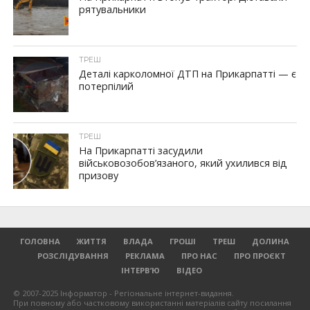
рятувальники
ТРЕШ
Деталі карколомної ДТП на Прикарпатті — є
потерпілий
ТРЕШ
На Прикарпатті засудили
військовозобов’язаного, який ухилився від
призову
ГОЛОВНА
ЖИТТЯ
ВЛАДА
ГРОШІ
ТРЕШ
ДОЛИНА
РОЗСЛІДУВАННЯ
РЕКЛАМА
ПРО НАС
ПРО ПРОЄКТ
ІНТЕРВ’Ю
ВІДЕО
© 2007-2025 Інформатор - Регіональне інтернет-видання.
При повному або частковому використанні матеріалів сайту посилання