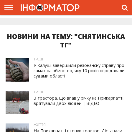
ГОЛОВНА
ЖИТТЯ
ВЛАДА
ГРОШІ
ТРЕШ
ДОЛИНА
РОЗСЛІДУВАННЯ
РЕКЛАМА
ПРО
ПРО
ІНТЕРВ’Ю
ВІДЕО
НАС
ПРОЄКТ
НОВИНИ НА ТЕМУ: "СНЯТИНСЬКА
ТГ"
ТРЕШ
У Калуші завершили резонансну справу про
замах на вбивство, яку 10 років передавали
судами області
ТРЕШ
З трактора, що впав у річку на Прикарпатті,
врятували двох людей | ВІДЕО
ЖИТТЯ
На Прикарпатті втонув трактор. Діставали