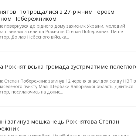
нятові попрощалися з 27-річним Героєм
аном Побережником
є повернувся до рідного дому захисник України, молодий
наш земляк з селища Рожнятів Степан Побережник. Пише
тор. До лав Небесного війська...
а Рожнятівська громада зустрічатиме полеглог
я
к Степан Побережник загинув 12 червня внаслідок скиду НВП 
населеного пункту Малі Щербаки Запорізької області. Ділиться
тор, посилаючись на допис...
йні загинув мешканець Рожнятова Степан
режник
вщина знову у скорботі. На війні загинув мешканець селища