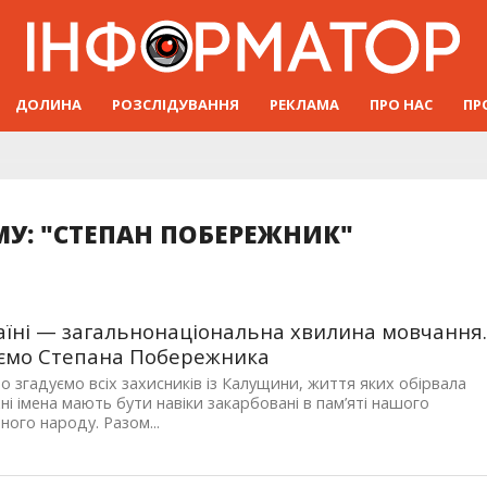
ДОЛИНА
РОЗСЛІДУВАННЯ
РЕКЛАМА
ПРО НАС
ПР
МУ: "СТЕПАН ПОБЕРЕЖНИК"
аїні — загальнонаціональна хвилина мовчання
ємо Cтепана Побережника
о згадуємо всіх захисників із Калущини, життя яких обірвала
Їхні імена мають бути навіки закарбовані в пам’яті нашого
ного народу. Разом...