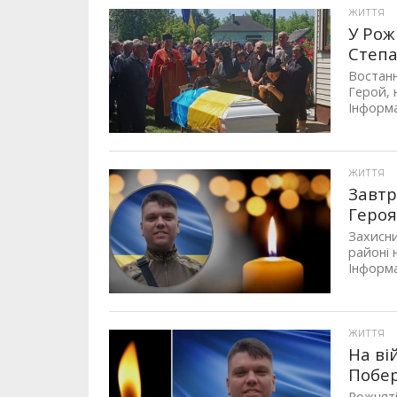
ЖИТТЯ
У Рож
Степ
Востанн
Герой, 
Інформа
ЖИТТЯ
Завтр
Геро
Захисни
районі 
Інформа
ЖИТТЯ
На ві
Побе
Рожняті