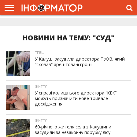
ГОЛОВНА
ЖИТТЯ
ВЛАДА
ГРОШІ
ТРЕШ
ДОЛИНА
РОЗСЛІДУВАННЯ
РЕКЛАМА
ПРО
ПРО
ІНТЕРВ’Ю
ВІДЕО
НАС
ПРОЄКТ
НОВИНИ НА ТЕМУ: "СУД"
ТРЕШ
У Калуші засудили директора ТзОВ, який
“сховав” арештовані гроші
ЖИТТЯ
У справі колишнього директора “КЕК”
можуть призначити нове тривале
дослідження
ЖИТТЯ
60-річного жителя села з Калущини
засудили за незаконну порубку лісу