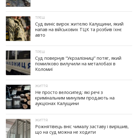
ТРЕШ
Суд виніс вирок жителю Калущини, який
напав на військових ТЦК та розбив їхнє
авто
ТРЕШ
Суд повернув “Укрзалізниці” потяг, який
помилково вилучили на металобазі в
Коломиї
ЖИТТЯ
Не просто велосипед: які речі з
кримінальним минулим продають на
аукціонах Калущини
ЖИТТЯ
Рожнятівець вніс чималу заставу і вирішив,
що на суд можна не ходити