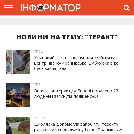
ГОЛОВНА
ЖИТТЯ
ВЛАДА
ГРОШІ
ТРЕШ
ДОЛИНА
РОЗСЛІДУВАННЯ
РЕКЛАМА
ПРО
ПРО
ІНТЕРВ’Ю
ВІДЕО
НАС
ПРОЄКТ
НОВИНИ НА ТЕМУ: "ТЕРАКТ"
ТРЕШ
Кривавий теракт планували здійснити в
центрі Івано-Франківська. Вибухівка вже
була закладена
ТРЕШ
Внаслідок теракту у Львові поранено 23
людини і загинула поліцейська
ЖИТТЯ
Школярка допомогла запобігти теракту
російських спецслужб у Івано-Франківську