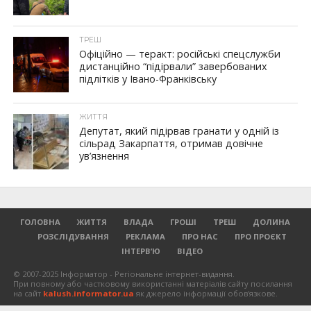
ТРЕШ
Офіційно — теракт: російські спецслужби
дистанційно “підірвали” завербованих
підлітків у Івано-Франківську
ЖИТТЯ
Депутат, який підірвав гранати у одній із
сільрад Закарпаття, отримав довічне
ув’язнення
ГОЛОВНА
ЖИТТЯ
ВЛАДА
ГРОШІ
ТРЕШ
ДОЛИНА
РОЗСЛІДУВАННЯ
РЕКЛАМА
ПРО НАС
ПРО ПРОЄКТ
ІНТЕРВ’Ю
ВІДЕО
© 2007-2025 Інформатор - Регіональне інтернет-видання.
При повному або частковому використанні матеріалів сайту посилання
на сайт
kalush.informator.ua
як джерело інформації обов'язкове.