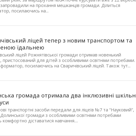
запровадили на прохання мешканців громади. Ділиться
тор, посилаючись на...
чівський ліцей тепер з новим транспортом та
леною їдальнею
вський ліцей Рожнятівської громади отримав новенький
, пристосований для дітей з особливими освітніми потребами.
форматор, посилаючись на Сваричівський ліцей. Також тут...
ська громада отримала два інклюзивні шкільн
уси
ові транспортні засоби передали для ліцеїв №7 та “Науковий”,
 Долинської громади з особливими освітніми потребами
 комфортно діставатися навчання....