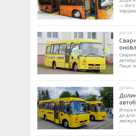
— його 
Інформа
ЖИТТЯ
Свари
онов
Сваричі
автобус
Пише Ін
ДОЛИНА
Долин
автоб
Вчора н
де діти
зможуть