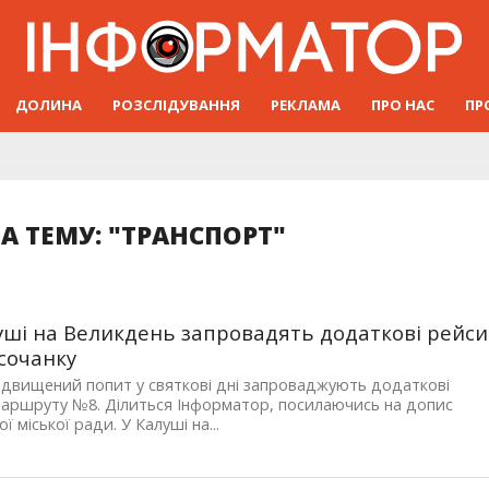
ДОЛИНА
РОЗСЛІДУВАННЯ
РЕКЛАМА
ПРО НАС
ПР
А ТЕМУ: "ТРАНСПОРТ"
уші на Великдень запровадять додаткові рейси
сочанку
ідвищений попит у святкові дні запроваджують додаткові
аршруту №8. Ділиться Інформатор, посилаючись на допис
ї міської ради. У Калуші на...