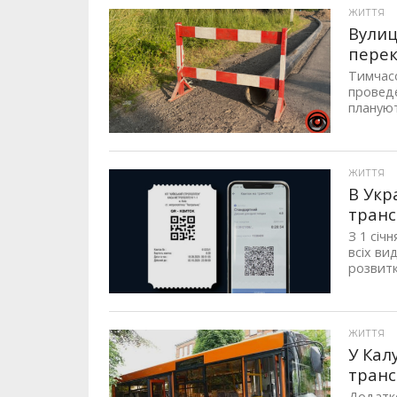
ЖИТТЯ
Вулиц
перек
Тимчасо
проведе
плануют
ЖИТТЯ
В Укр
транс
З 1 січ
всіх ви
розвитк
ЖИТТЯ
У Кал
транс
Додатко