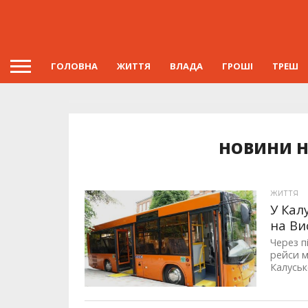
ГОЛОВНА
ЖИТТЯ
ВЛАДА
ГРОШІ
ТРЕШ
НОВИНИ Н
ЖИТТЯ
У Кал
на Ви
Через п
рейси м
Калусько