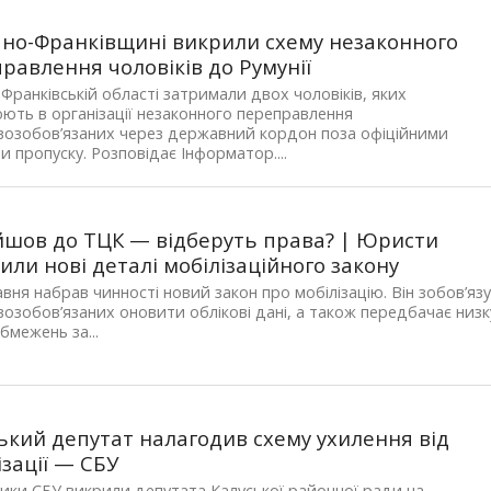
ано-Франківщині викрили схему незаконного
равлення чоловіків до Румунії
-Франківській області затримали двох чоловіків, яких
ють в організації незаконного переправлення
возобов’язаних через державний кордон поза офіційними
и пропуску. Розповідає Інформатор....
йшов до ТЦК — відберуть права? | Юристи
или нові деталі мобілізаційного закону
авня набрав чинності новий закон про мобілізацію. Він зобов’язу
возобов’язаних оновити облікові дані, а також передбачає низк
бмежень за...
ький депутат налагодив схему ухилення від
ізації — СБУ
ики СБУ викрили депутата Калуської районної ради на