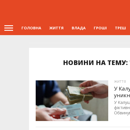
ГОЛОВНА
ЖИТТЯ
ВЛАДА
ГРОШІ
ТРЕШ
НОВИНИ НА ТЕМУ: 
ЖИТТЯ
У Кал
уникн
У Калуш
фіктивн
Обвинув