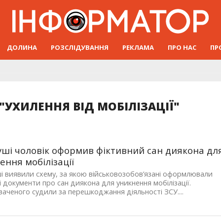
ДОЛИНА
РОЗСЛІДУВАННЯ
РЕКЛАМА
ПРО НАС
ПР
"УХИЛЕННЯ ВІД МОБІЛІЗАЦІЇ"
уші чоловік оформив фіктивний сан диякона дл
ення мобілізації
і виявили схему, за якою військовозобов’язані оформлювали
і документи про сан диякона для уникнення мобілізації.
аченого судили за перешкоджання діяльності ЗСУ....