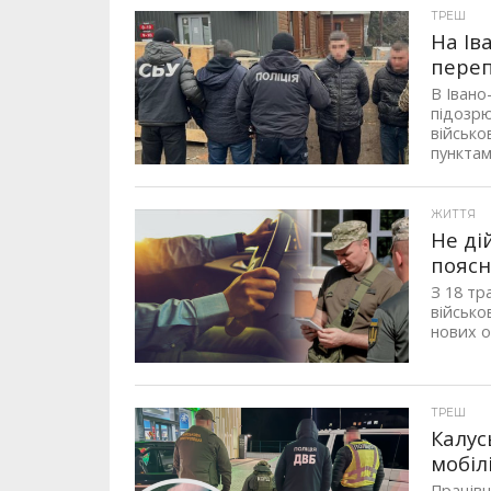
ТРЕШ
На Ів
переп
В Івано
підозрю
військо
пунктам
ЖИТТЯ
Не ді
поясн
З 18 тр
військо
нових о
ТРЕШ
Калус
мобіл
Працівн