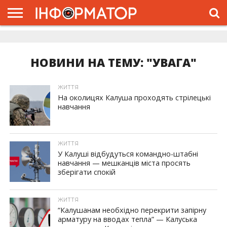
ГОЛОВНА
ЖИТТЯ
ВЛАДА
ГРОШІ
ТРЕШ
ДОЛИНА
РОЗСЛІДУВАННЯ
РЕКЛАМА
ПРО
ПРО
ІНТЕРВ’Ю
ВІДЕО
НАС
ПРОЄКТ
НОВИНИ НА ТЕМУ: "УВАГА"
ЖИТТЯ
На околицях Калуша проходять стрілецькі
навчання
ЖИТТЯ
У Калуші відбудуться командно-штабні
навчання — мешканців міста просять
зберігати спокій
ЖИТТЯ
“Калушанам необхідно перекрити запірну
арматуру на вводах тепла” — Калуська