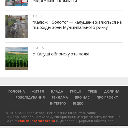
енергетична Компанія
ТРЕШ
“Калюжі і болото” — калушани жаліються на
пішохідні зони Муніципального ринку
ЖИТТЯ
У Калуші обприскують поля!
ГОЛОВНА
ЖИТТЯ
ВЛАДА
ГРОШІ
ТРЕШ
ДОЛИНА
РОЗСЛІДУВАННЯ
РЕКЛАМА
ПРО НАС
ПРО ПРОЄКТ
ІНТЕРВ’Ю
ВІДЕО
© 2007-2025 Інформатор - Регіональне інтернет-видання.
При повному або частковому використанні матеріалів сайту посилання
на сайт
kalush.informator.ua
як джерело інформації обов'язкове.