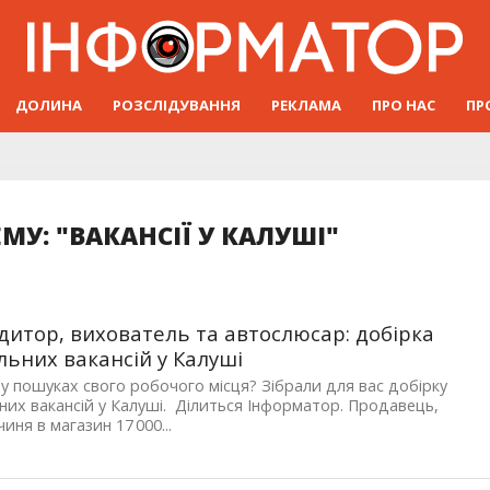
ДОЛИНА
РОЗСЛІДУВАННЯ
РЕКЛАМА
ПРО НАС
ПР
МУ: "ВАКАНСІЇ У КАЛУШІ"
дитор, вихователь та автослюсар: добірка
льних вакансій у Калуші
 у пошуках свого робочого місця? Зібрали для вас добірку
них вакансій у Калуші. Ділиться Інформатор. Продавець,
иня в магазин 17 000...