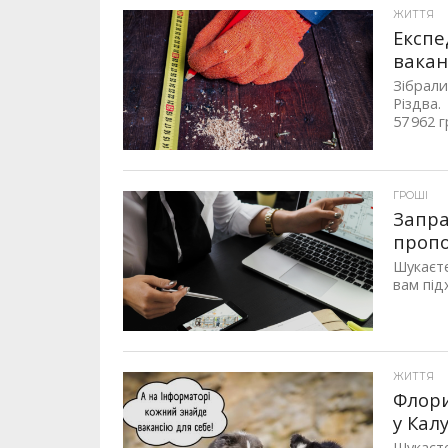
ЖИТТЯ
Експе
вакан
Зібрали
Різдва.
57 962 г
ГРОШІ
Запра
пропо
Шукаєте
вам під
ЖИТТЯ
Флори
у Кал
Шукаєте