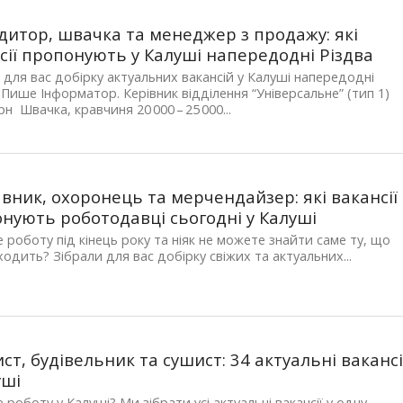
дитор, швачка та менеджер з продажу: які
сії пропонують у Калуші напередодні Різдва
 для вас добірку актуальних вакансій у Калуші напередодні
 Пише Інформатор. Керівник відділення “Універсальне” (тип 1)
рн Швачка, кравчиня 20 000 – 25 000...
вник, охоронець та мерчендайзер: які вакансії
нують роботодавці сьогодні у Калуші
 роботу під кінець року та ніяк не можете знайти саме ту, що
ходить? Зібрали для вас добірку свіжих та актуальних...
ст, будівельник та сушист: 34 актуальні вакансі
уші
 роботу у Калуші? Ми зібрати усі актуальні вакансії у одну