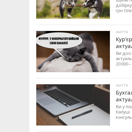
добірку
грн Опе
ЖИТТЯ
Кур’є
актуа
Ви досі
актуаль
20 000 – 
ЖИТТЯ
Бухга
актуа
Ви у по
Калуші 
консульт