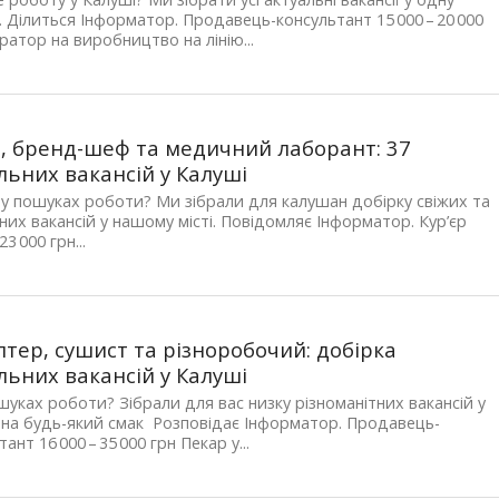
. Ділиться Інформатор. Продавець-консультант 15 000 – 20 000
ратор на виробництво на лінію...
р, бренд-шеф та медичний лаборант: 37
льних вакансій у Калуші
 у пошуках роботи? Ми зібрали для калушан добірку свіжих та
них вакансій у нашому місті. Повідомляє Інформатор. Кур’єр
23 000 грн...
лтер, сушист та різноробочий: добірка
льних вакансій у Калуші
шуках роботи? Зібрали для вас низку різноманітних вакансій у
на будь-який смак Розповідає Інформатор. Продавець-
ант 16 000 – 35 000 грн Пекар у...