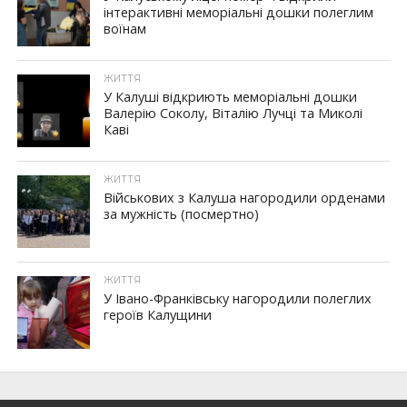
інтерактивні меморіальні дошки полеглим
воїнам
ЖИТТЯ
У Калуші відкриють меморіальні дошки
Валерію Соколу, Віталію Лучці та Миколі
Каві
ЖИТТЯ
Військових з Калуша нагородили орденами
за мужність (посмертно)
ЖИТТЯ
У Івано-Франківську нагородили полеглих
героїв Калущини