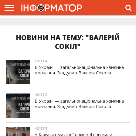
ГОЛОВНА
ЖИТТЯ
ВЛАДА
ГРОШІ
ТРЕШ
ДОЛИНА
РОЗСЛІДУВАННЯ
РЕКЛАМА
ПРО
ПРО
ІНТЕРВ’Ю
ВІДЕО
НАС
ПРОЄКТ
НОВИНИ НА ТЕМУ: "ВАЛЕРІЙ
СОКІЛ"
ЖИТТЯ
В Україні — загальнонаціональна хвилина
мовчання. Згадуємо Валерія Сокола
ЖИТТЯ
В Україні — загальнонаціональна хвилина
мовчання. Згадуємо Валерія Сокола
ЖИТТЯ
У Калуському ліцеї номер 4 відкрили