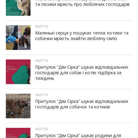
та песики мріють про люблячих господарів
ЖИТТЯ
Маленькі серця у пошуках тепла: котики та
собачки мріють знайти люблячу сім’ю
ЖИТТЯ
Притулок “Дім Сірка” шукає відповідальних
господарів для собак і котів: підбірка за
тиждень
ЖИТТЯ
Притулок “Дім Сірка” шукає відповідальних
господарів для собачок та котиків
ЖИТТЯ
Притулок “Дім Сірка” шукає родини для