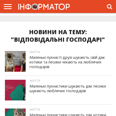
ГОЛОВНА
ЖИТТЯ
ВЛАДА
ГРОШІ
ТРЕШ
ДОЛИНА
РОЗСЛІДУВАННЯ
РЕКЛАМА
ПРО
ПРО
ІНТЕРВ’Ю
ВІДЕО
НАС
ПРОЄКТ
НОВИНИ НА ТЕМУ:
"ВІДПОВІДАЛЬНІ ГОСПОДАРІ"
ЖИТТЯ
Маленькі пухнасті друзі шукають свій дім:
котики та песики чекають на люблячих
господарів
ЖИТТЯ
Маленькі пухнастики шукають дім: песики
шукають люблячих господарів
ЖИТТЯ
Маленькі пухнастики шукають дім: котики