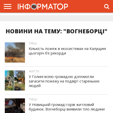
ГОЛОВНА
ЖИТТЯ
ВЛАДА
ГРОШІ
ТРЕШ
ДОЛИНА
РОЗСЛІДУВАННЯ
РЕКЛАМА
ПРО
ПРО
ІНТЕРВ’Ю
ВІДЕО
НАС
ПРОЄКТ
НОВИНИ НА ТЕМУ: "ВОГНЕБОРЦІ"
ТРЕШ
Кількість пожеж в екосистемах на Калущині
цьогоріч б’є рекорди
ЖИТТЯ
У Голині всією громадою допомогли
загасити пожежу на подвір’ї стареньких
людей
ТРЕШ
У Новицькій громаді горів житловий
будинок. Вогнеборці виявили тіло людини