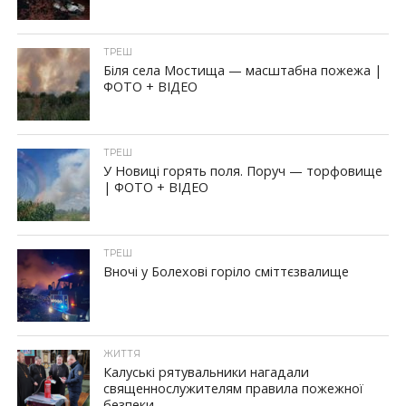
ТРЕШ
Біля села Мостища — масштабна пожежа |
ФОТО + ВІДЕО
ТРЕШ
У Новиці горять поля. Поруч — торфовище
| ФОТО + ВІДЕО
ТРЕШ
Вночі у Болехові горіло сміттєзвалище
ЖИТТЯ
Калуські рятувальники нагадали
священнослужителям правила пожежної
безпеки