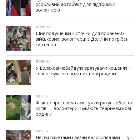
особливий артоб’єкт для підтримки
волонтерів
ДОЛИНА
Шиє подушечки-кісточки для поранених
військових: волонтерці з Долини потрібен
синтепон
ДОЛИНА
У Болехові небайдужі врятували кошенят і
тепер шукають для них нові родини
ЖИТТЯ
Жінка з протезом самотужки рятує собак та
котів — волонтери шукають тваринам нові
родини
ЖИТТЯ
Несли пакетами і везли велосипедами — у