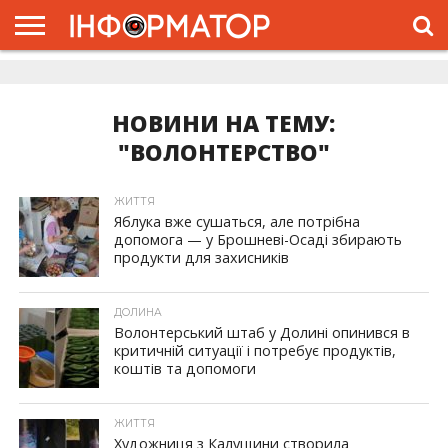
ГОЛОВНА
ЖИТТЯ
ВЛАДА
ГРОШІ
ТРЕШ
ДОЛИНА
РОЗСЛІДУВАННЯ
РЕКЛАМА
ПРО
ПРО
ІНТЕРВ’Ю
ВІДЕО
НАС
ПРОЄКТ
НОВИНИ НА ТЕМУ:
"ВОЛОНТЕРСТВО"
ЖИТТЯ
Яблука вже сушаться, але потрібна
допомога — у Брошневі-Осаді збирають
продукти для захисників
ДОЛИНА
Волонтерський штаб у Долині опинився в
критичній ситуації і потребує продуктів,
коштів та допомоги
ЖИТТЯ
Художниця з Калущини створила