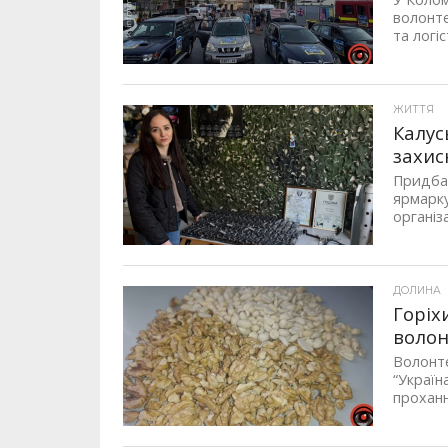
волонте
та логі
ЖИТТЯ
Калус
захис
Придбат
ярмарку
організа
ДОЛИНА
Горіх
волон
Волонте
“Україн
проханн