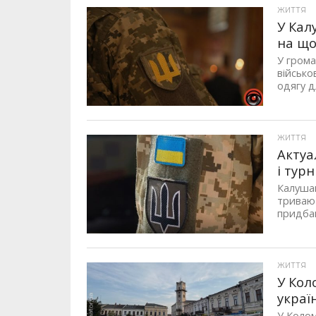
ЖИТТЯ
У Кал
на що
У грома
військо
одягу дл
ЖИТТЯ
Актуа
і тур
Калуша
тривают
придбан
ЖИТТЯ
У Кол
украї
У Колом