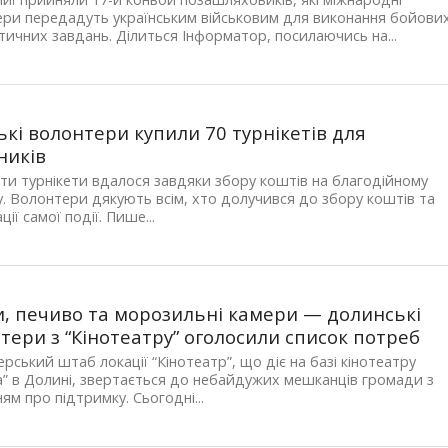
ри передадуть українським військовим для виконання бойови
стичних завдань. Ділиться Інформатор, посилаючись на...
ькі волонтери купили 70 турнікетів для
ників
и турнікети вдалося завдяки збору коштів на благодійному
. Волонтери дякують всім, хто долучився до збору коштів та
ції самої події. Пише...
и, печиво та морозильні камери — долинські
тери з “Кінотеатру” оголосили список потреб
рський штаб локації “Кінотеатр”, що діє на базі кінотеатру
а” в Долині, звертається до небайдужих мешканців громади з
ям про підтримку. Сьогодні...