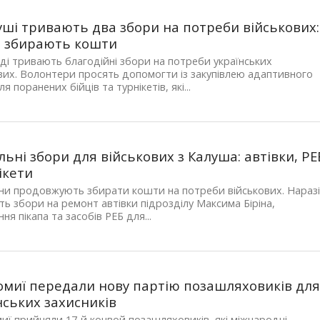
уші тривають два збори на потреби військових:
 збирають кошти
ді тривають благодійні збори на потреби українських
вих. Волонтери просять допомогти із закупівлею адаптивного
я поранених бійців та турнікетів, які...
льні збори для військових з Калуша: автівки, РЕ
нікети
ни продовжують збирати кошти на потреби військових. Нараз
ь збори на ремонт автівки підрозділу Максима Біріна,
ня пікапа та засобів РЕБ для...
омиї передали нову партію позашляховиків дл
нських захисників
иї прийняли 17-й конвой позашляховиків, які міжнародні