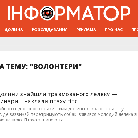
ДОЛИНА
РОЗСЛІДУВАННЯ
РЕКЛАМА
ПРО НАС
ПР
 ТЕМУ: "ВОЛОНТЕРИ"
Долини знайшли травмованого лелеку —
инари… наклали птаху гіпс
йного підопічного прихистили долинські волонтери — у
, де зазвичай перетримують собак, з’явився молодий лелека зі
ю лапкою. Птаха з шиною та...