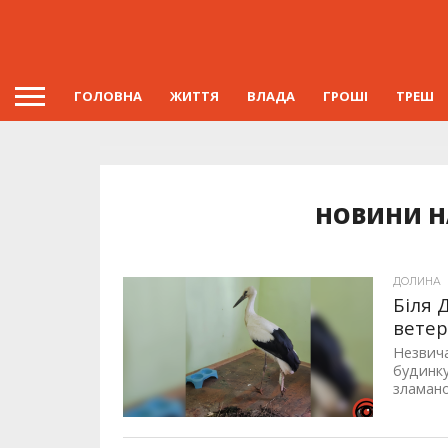
ГОЛОВНА
ЖИТТЯ
ВЛАДА
ГРОШІ
ТРЕШ
НОВИНИ НА
ДОЛИНА
Біля 
ветер
Незвича
будинку
зламано