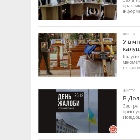
практик
Інформа
ЖИТТЯ
У віч
калу
Калуськ
міномет
останню
ЖИТТЯ
В Дол
Завтра,
приспущ
Повідом