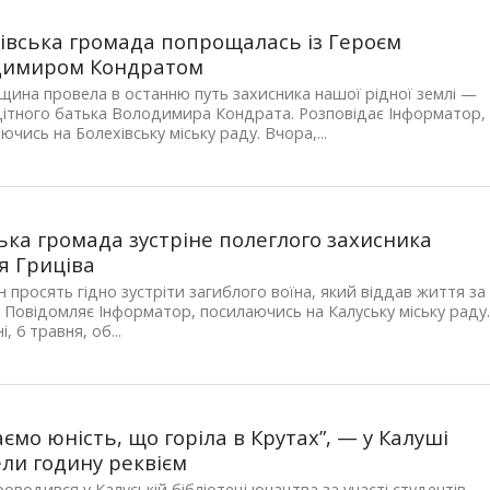
івська громада попрощалась із Героєм
димиром Кондратом
щина провела в останню путь захисника нашої рідної землі —
ітного батька Володимира Кондрата. Розповідає Інформатор,
ючись на Болехівську міську раду. Вчора,...
ька громада зустріне полеглого захисника
я Гриціва
 просять гідно зустріти загиблого воїна, який віддав життя за
. Повідомляє Інформатор, посилаючись на Калуську міську раду
, 6 травня, об...
аємо юність, що горіла в Крутах”, — у Калуші
ли годину реквієм
роводився у Калуській бібліотеці юнацтва за участі студентів-