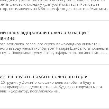
антів фахового коледжу культури й мистецтв. Розповідає
тор, посилаючись на Бібліотеку-філію для юнацтва. Учасники...
ний шлях відправили полеглого на щиті
шанина
ого захисника, головного сержанта-командира міномета ІІ
ного взводу мінометної батареї Назарія Цимбаліста провели в
 путь. Повідомляє сумну звістку Інформатор, посилаючись на...
ині вшанують пам‘ять полеглого героя
 25 грудня, у Долині оголошено день жалоби та будуть
ені прапори на адміністративних будівлях і спорудах міста.
ляє Інформатор, посилаючись на...