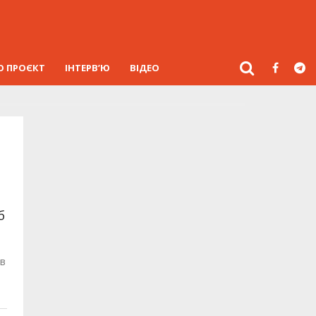
О ПРОЄКТ
ІНТЕРВ’Ю
ВІДЕО
б
ув