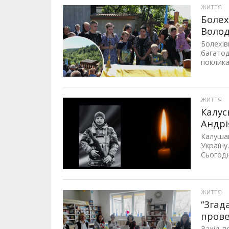
ЖИТТЯ
Болех
Воло
Болехів
багатод
поклика
ЖИТТЯ
Калус
Андрі
Калушан
Україну
Сьогодні
ЖИТТЯ
“Згад
прове
Захід п