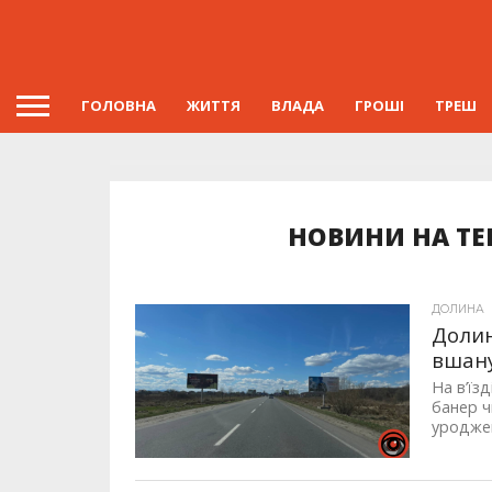
ГОЛОВНА
ЖИТТЯ
ВЛАДА
ГРОШІ
ТРЕШ
НОВИНИ НА ТЕ
ДОЛИНА
Долин
вшану
На в’їз
банер ч
уроджен