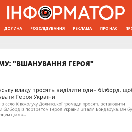
ДОЛИНА
РОЗСЛІДУВАННЯ
РЕКЛАМА
ПРО НАС
ПР
МУ: "ВШАНУВАННЯ ГЕРОЯ"
ську владу просять виділити один білборд, що
вати Героя України
ді в село Княжолуку Долинської громади просять встановити
и білборд із портретом Героя України Віталія Бондарука. Він б
цем цього...