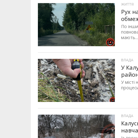
ЖИТТЯ
Рух н
обме
По інши
повнова
мають..
ВЛАДА
У Кал
район
У місті
процеси 
ВЛАДА
Калус
навча
Із трох