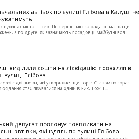
авчальних автівок по вулиці Глібова в Калуші н
жуватимуть
х вулицях міста — теж. По-перше, міська рада не має на це
жень, а по-друге, як зазначають посадовці, майбутні водії
.
уші виділили кошти на ліквідацію провалля в
і вулиці Глібова
 наразі є дві вирви, які утворилися ще торік. Станом на зараз
осідання стабілізувалися на одній із них. Тож, її...
ький депутат пропонує повпливати на
льні автівки, які їздять по вулиці Глібова
и дивним зверненням виступив на сесії міської ради один із