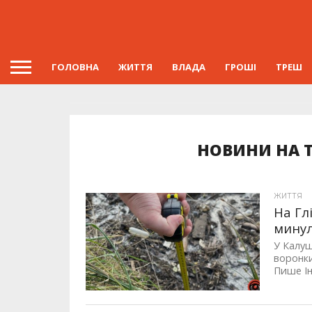
ГОЛОВНА
ЖИТТЯ
ВЛАДА
ГРОШІ
ТРЕШ
НОВИНИ НА Т
ЖИТТЯ
На Гл
минул
У Калуш
воронки
Пише Ін