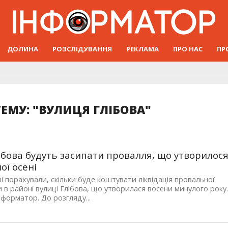
ДОЛИНА
РОЗСЛІДУВАННЯ
РЕКЛАМА
ПРО НАС
ПР
ЕМУ: "ВУЛИЦЯ ГЛІБОВА"
ібова будуть засипати провалля, що утворилос
ої осені
і порахували, скільки буде коштувати ліквідація провальної
 в районі вулиці Глібова, що утворилася восени минулого року
форматор. До розгляду...