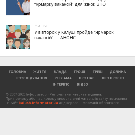
“Ярмарку вакансій” для жінок ВПО
ЖИТТЯ
У вівторок у Калуші пройде “Ярмарок
вакансій” — АНОНС
ГОЛОВНА
ЖИТТЯ
ВЛАДА
ГРОШІ
ТРЕШ
ДОЛИНА
РОЗСЛІДУВАННЯ
РЕКЛАМА
ПРО НАС
ПРО ПРОЄКТ
ІНТЕРВ’Ю
ВІДЕО
© 2007-2025 Інформатор - Регіональне інтернет-видання.
При повному або частковому використанні матеріалів сайту посилання
на сайт
kalush.informator.ua
як джерело інформації обов'язкове.