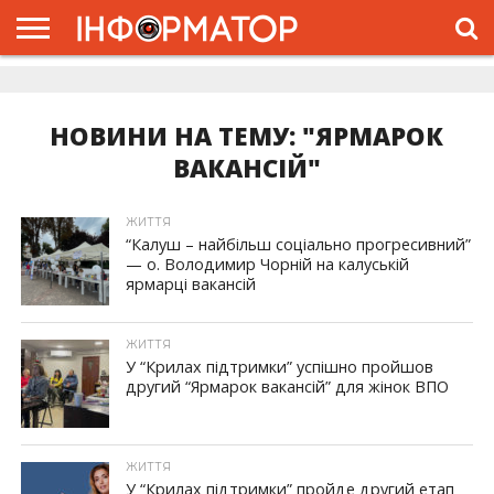
ГОЛОВНА
ЖИТТЯ
ВЛАДА
ГРОШІ
ТРЕШ
ДОЛИНА
РОЗСЛІДУВАННЯ
РЕКЛАМА
ПРО
ПРО
ІНТЕРВ’Ю
ВІДЕО
НАС
ПРОЄКТ
НОВИНИ НА ТЕМУ: "ЯРМАРОК
ВАКАНСІЙ"
ЖИТТЯ
“Калуш – найбільш соціально прогресивний”
— о. Володимир Чорній на калуській
ярмарці вакансій
ЖИТТЯ
У “Крилах підтримки” успішно пройшов
другий “Ярмарок вакансій” для жінок ВПО
ЖИТТЯ
У “Крилах підтримки” пройде другий етап