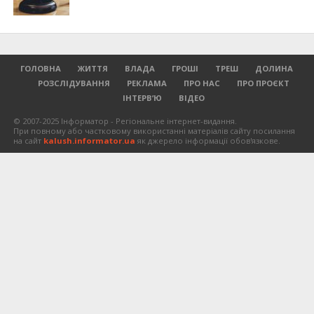
ГОЛОВНА
ЖИТТЯ
ВЛАДА
ГРОШІ
ТРЕШ
ДОЛИНА
РОЗСЛІДУВАННЯ
РЕКЛАМА
ПРО НАС
ПРО ПРОЄКТ
ІНТЕРВ’Ю
ВІДЕО
© 2007-2025 Інформатор - Регіональне інтернет-видання.
При повному або частковому використанні матеріалів сайту посилання
на сайт
kalush.informator.ua
як джерело інформації обов'язкове.