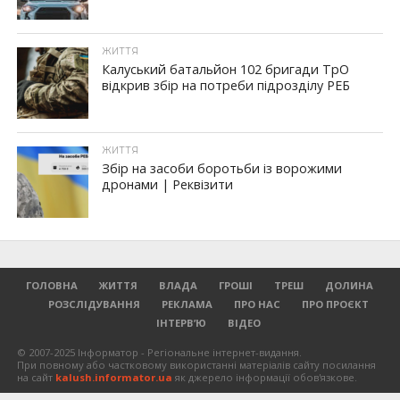
ЖИТТЯ
Калуський батальйон 102 бригади ТрО
відкрив збір на потреби підрозділу РЕБ
ЖИТТЯ
Збір на засоби боротьби із ворожими
дронами | Реквізити
ГОЛОВНА
ЖИТТЯ
ВЛАДА
ГРОШІ
ТРЕШ
ДОЛИНА
РОЗСЛІДУВАННЯ
РЕКЛАМА
ПРО НАС
ПРО ПРОЄКТ
ІНТЕРВ’Ю
ВІДЕО
© 2007-2025 Інформатор - Регіональне інтернет-видання.
При повному або частковому використанні матеріалів сайту посилання
на сайт
kalush.informator.ua
як джерело інформації обов'язкове.