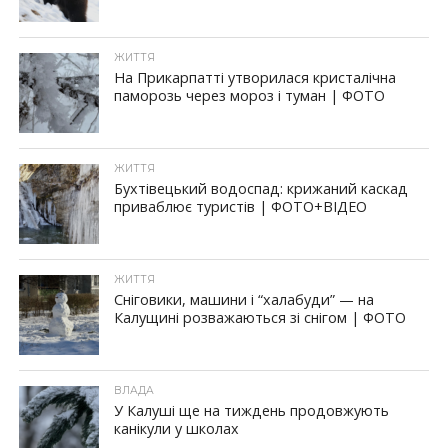
ЖИТТЯ
На Прикарпатті утворилася кристалічна
паморозь через мороз і туман | ФОТО
ЖИТТЯ
Бухтівецький водоспад: крижаний каскад
приваблює туристів | ФОТО+ВІДЕО
ЖИТТЯ
Сніговики, машини і “халабуди” — на
Калущині розважаються зі снігом | ФОТО
ВЛАДА
У Калуші ще на тиждень продовжують
канікули у школах