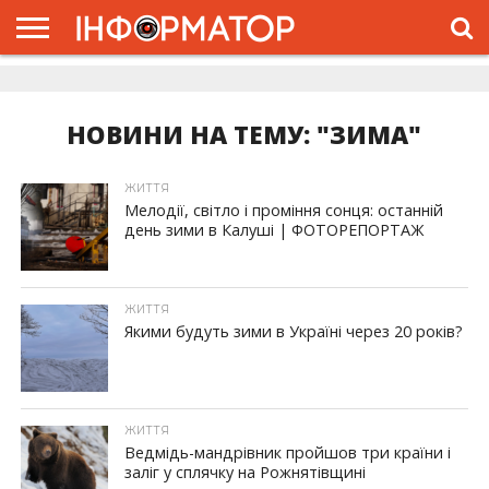
ГОЛОВНА
ЖИТТЯ
ВЛАДА
ГРОШІ
ТРЕШ
ДОЛИНА
РОЗСЛІДУВАННЯ
РЕКЛАМА
ПРО
ПРО
ІНТЕРВ’Ю
ВІДЕО
НАС
ПРОЄКТ
НОВИНИ НА ТЕМУ: "ЗИМА"
ЖИТТЯ
Мелодії, світло і проміння сонця: останній
день зими в Калуші | ФОТОРЕПОРТАЖ
ЖИТТЯ
Якими будуть зими в Україні через 20 років?
ЖИТТЯ
Ведмідь-мандрівник пройшов три країни і
заліг у сплячку на Рожнятівщині