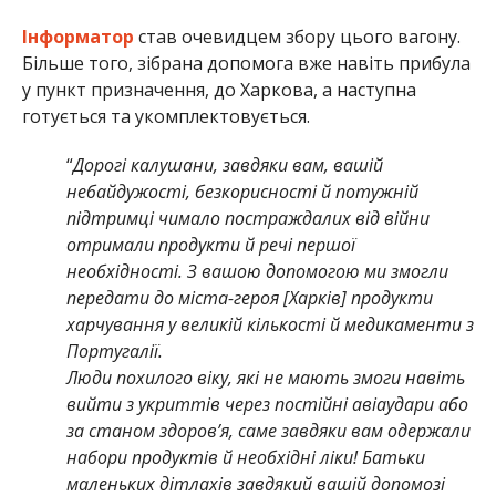
Інформатор
став очевидцем збору цього вагону.
Більше того, зібрана допомога вже навіть прибула
у пункт призначення, до Харкова, а наступна
готується та укомплектовується.
“
Дорогі калушани, завдяки вам, вашій
небайдужості, безкорисності й потужній
підтримці чимало постраждалих від війни
отримали продукти й речі першої
необхідності. З вашою допомогою ми змогли
передати до міста-героя [Харків] продукти
харчування у великій кількості й медикаменти з
Португалії.
Люди похилого віку, які не мають змоги навіть
вийти з укриттів через постійні авіаудари або
за станом здоров’я, саме завдяки вам одержали
набори продуктів й необхідні ліки! Батьки
маленьких дітлахів завдякий вашій допомозі