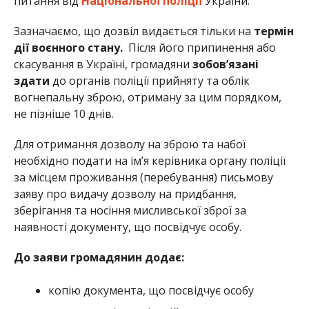
питання від
Національної поліції
України.
Зазначаємо, що дозвіл видається тільки на
термін
дії воєнного стану.
Після його припинення або
скасування в Україні, громадяни
зобов’язані
здати
до органів поліції прийняту та облік
вогнепальну зброю, отриману за цим порядком,
не пізніше 10 днів.
Для отримання дозволу на зброю та набої
необхідно подати на ім’я керівника органу поліції
за місцем проживання (перебування) письмову
заяву про видачу дозволу на придбання,
зберігання та носіння мисливської зброї за
наявності документу, що посвідчує особу.
До заяви громадянин додає:
копію документа, що посвідчує особу