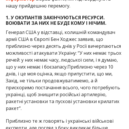
нашу прийдешню перемогу.
1. У ОКУПАНТІВ ЗАКІНЧУЮТЬСЯ РЕСУРСИ.
ВОЮВАТИ ЗА НИХ НЕ БУДЕ КОМУ І НІЧИМ.
Генерал США у відставці, колишній командувач
армії США в Європі Бен Ходжес заявив, що
приблизно через десять днів у Росії вичерпаються
можливості атакувати Україну: “У них немає трьох
речей: у них немає часу, людської сили, і я думаю,
що у них немає і боєзапасу.Приблизно через 10
днів, і це моя оцінка, якщо припустити, що ми,
Захід, не тільки продовжуватимемо, а й
прискоримо постачання всього, чого потребують
українці, щоб знищити російські артилерію,
ракетні установки та пускові установки крилатих
ракет”.
Приблизно те ж говорять і українські військові
експерти, але погляд з боку викликає більше