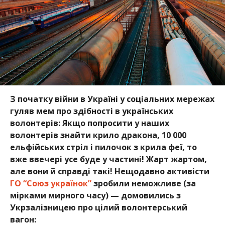
З початку війни в Україні у соціальних мережах
гуляв мем про здібності в українських
волонтерів: Якщо попросити у наших
волонтерів знайти крило дракона, 10 000
ельфійських стріл і пилочок з крила феї, то
вже ввечері усе буде у частині! Жарт жартом,
але вони й справді такі! Нещодавно активісти
ГО “Союз українок”
зробили неможливе (за
мірками мирного часу) — домовились з
Укрзалізницею про цілий волонтерський
вагон: