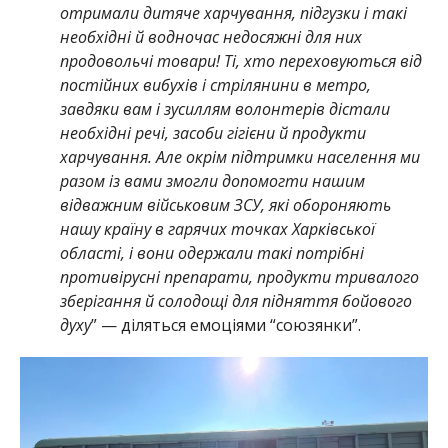
отримали дитяче харчування, підгузки і такі
необхідні й водночас недосяжні для них
продовольчі товари! Ті, хто переховуються від
постійних вибухів і стрілянини в метро,
завдяки вам і зусиллям волонтерів дістали
необхідні речі, засоби гігієни й продукти
харчування. Але окрім підтримки населення ми
разом із вами змогли допомогти нашим
відважним військовим ЗСУ, які обороняють
нашу країну в гарячих точках Харківської
області, і вони одержали такі потрібні
противірусні препарати, продукти тривалого
зберігання й солодощі для підняття бойового
духу
” — діляться емоціями “союзянки”.