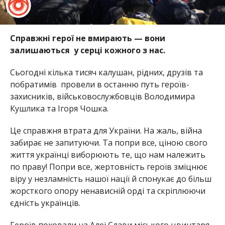
Справжні герої не вмирають — вони
залишаються у серці кожного з нас.
Сьогодні кілька тисяч калушан, рідних, друзів та
побратимів провели в останню путь героїв-
захисників, військовослужбовців Володимира
Кушлика та Ігоря Чошка.
Це справжня втрата для України. На жаль, війна
забирає не запитуючи. Та попри все, ціною свого
життя українці виборюють те, що нам належить
по праву! Попри все, жертовність героїв зміцнює
віру у незламність нашої нації й спонукає до більш
жорсткого опору ненависній орді та скріплюючи
єдність українців.
Героїв поховали на Алеї Слави міського цвинтаря.