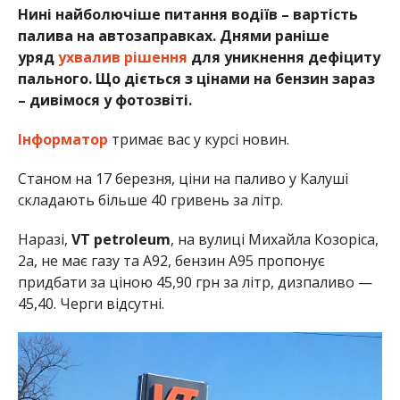
Нині найболючіше питання водіїв – вартість
палива на автозаправках. Днями раніше
уряд
ухвалив рішення
для уникнення дефіциту
пального. Що діється з цінами на бензин зараз
– дивімося у фотозвіті.
Інформатор
тримає вас у курсі новин.
Станом на 17 березня, ціни на паливо у Калуші
складають більше 40 гривень за літр.
Наразі,
VT petroleum
, на вулиці Михайла Козоріса,
2а, не має газу та А92, бензин А95 пропонує
придбати за ціною 45,90 грн за літр, дизпаливо —
45,40. Черги відсутні.