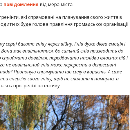
а
повідомлення
від мера міста.
 тренінги, які спрямовані на планування свого життя в
одити їх буде голова правління громадської організації
 серці багато гніву через війну. Гнів дуже дієва емоція і
 Вона має вивільнитися, бо сильний гнів призводить до
риймати довкілля, передбачати наслідки власних дій і
о не вивільнений гнів може перерости в депресивні
правда? Пропоную спрямувати цю силу в користь. А саме
и енергію свого гніву, щоб не спалити її намарно, а
ься в пресрелізі інтенсиву.