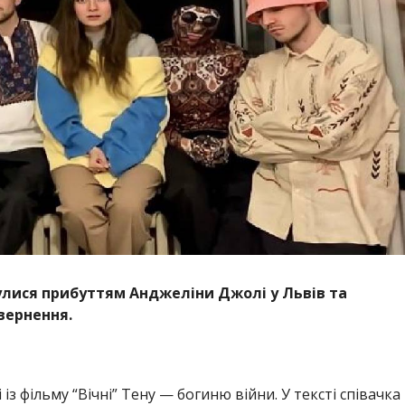
хнулися прибуттям Анджеліни Джолі у Львів та
вернення.
 із фільму “Вічні” Тену — богиню війни. У тексті співачка