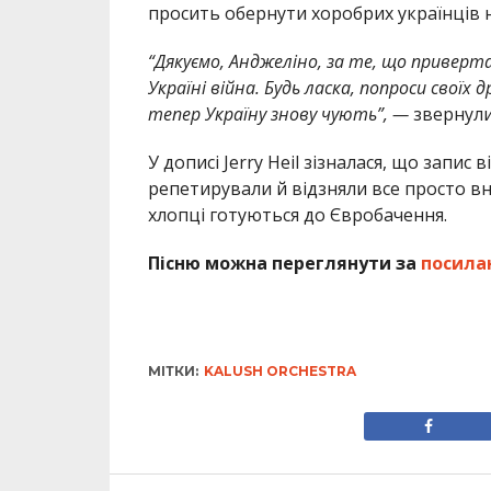
просить обернути хоробрих українців на
“Дякуємо, Анджеліно, за те, що привертає
Україні війна. Будь ласка, попроси своїх 
тепер Україну знову чують”, —
звернули
У дописі Jerry Heil зізналася, що запи
репетирували й відзняли все просто вноч
хлопці готуються до Євробачення.
Пісню можна переглянути за
посила
МІТКИ:
KALUSH ORCHESTRA