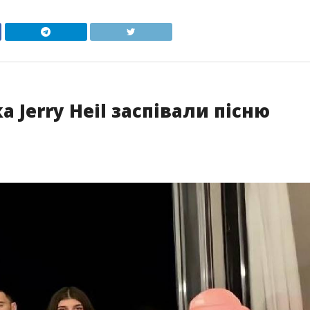
а Jerry Heil заспівали пісню
і