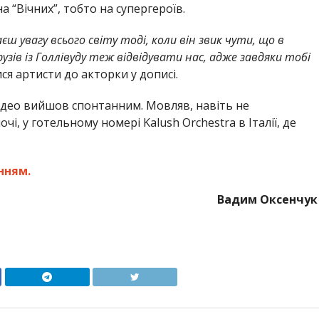
 “Вічних”, тобто на супергероїв.
ш увагу всього світу тоді, коли він звик чути, що в
друзів із Голлівуду теж відвідувати нас, адже завдяки тобі
ся артисти до акторки у дописі.
с відео вийшов спонтанним. Мовляв, навіть не
і, у готельному номері Kalush Orchestra в Італії, де
нням.
Вадим Оксенчук