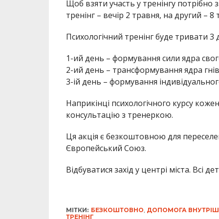
Щоб взяти участь у тренінгу потрібно 
тренінг – вечір 2 травня, на другий – 8 
Психологічний тренінг буде тривати 3 д
1-ий день – формування сили ядра свого
2-ий день – трансформування ядра гні
3-ій день – формування індивідуальног
Наприкінці психологічного курсу кожен
консультацію з тренеркою.
Ця акція є безкоштовною для переселен
Європейський Союз.
Відбуватися захід у центрі міста. Всі д
МІТКИ:
БЕЗКОШТОВНО
,
ДОПОМОГА ВНУТРІШ
ТРЕНІНГ