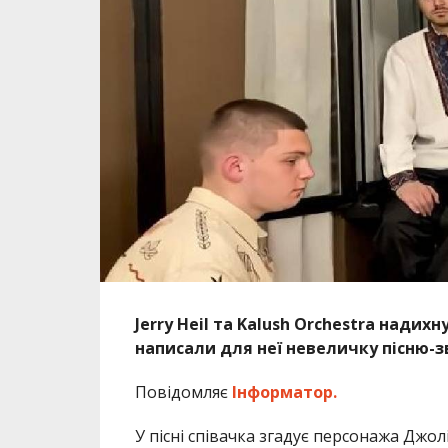
Jerry Heil та Kalush Orchestra нади
написали для неї невеличку пісню-з
Повідомляє
Інформатор.
У пісні співачка згадує персонажа Джолі