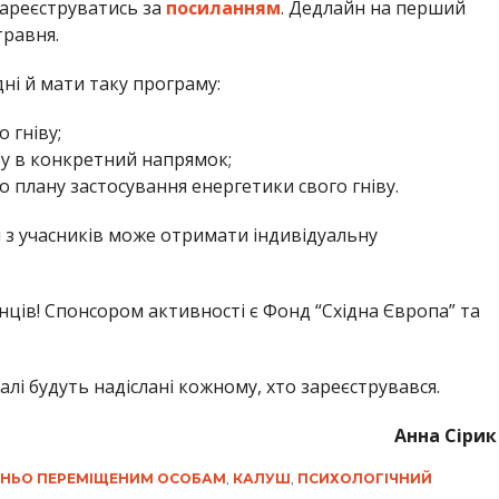
зареєструватись за
посиланням
. Дедлайн на перший
травня.
ні й мати таку програму:
 гніву;
ву в конкретний напрямок;
о плану застосування енергетики свого гніву.
 з учасників може отримати індивідуальну
ців! Спонсором активності є Фонд “Східна Європа” та
еталі будуть надіслані кожному, хто зареєструвався.
Анна Сірик
НЬО ПЕРЕМІЩЕНИМ ОСОБАМ
,
КАЛУШ
,
ПСИХОЛОГІЧНИЙ