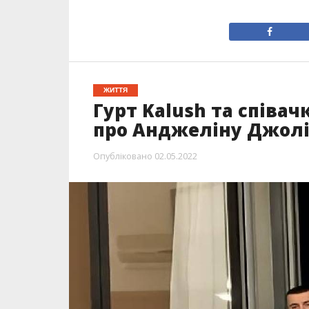
ЖИТТЯ
Гурт Kalush та співачк
про Анджеліну Джол
Опубліковано
02.05.2022