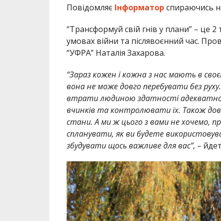
Повідомляє
Інформатор
спираючись н
“Трансформуй свій гнів у плани” – це 2
умовах війни та післявоєнний час. Пров
“УФРА” Наталія Захарова.
“Зараз кожен і кожна з нас мають в своєму
вона не може довго перебувати без руху.
втрати людиною здатності адекватно сп
вчинків та контролювати їх. Також довг
стани. А ми ж цього з вами не хочемо, 
спланувати, як ви будете використовуват
збудувати щось важливе для вас”, –
йдет