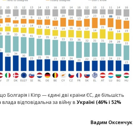
що Болгарія і Кіпр — єдині дві країни ЄС, де більшість
а влада відповідальна за війну в
Україні (46% і 52%
Вадим Оксенчук