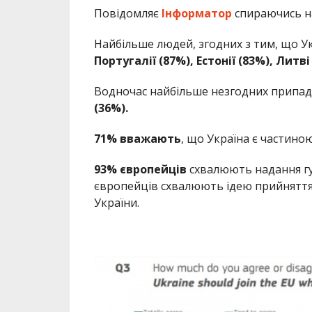
Повідомляє
Інформатор
спираючись 
Найбільше людей, згодних з тим, що У
Португалії (87%), Естонії (83%), Литв
Водночас найбільше незгодних припад
(36%).
71% вважають
, що Україна є частиною
93% європейців
схвалюють надання гу
європейців схвалюють ідею прийняття 
України.