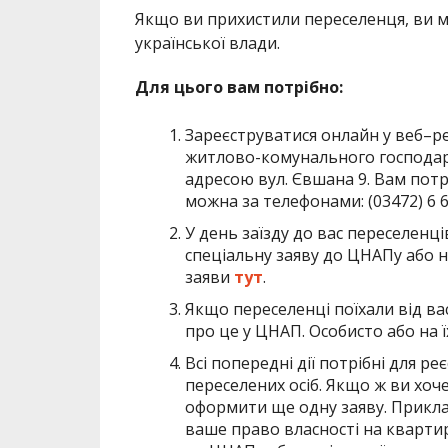
Якщо ви прихистили переселенця, ви 
української влади.
Для цього вам потрібно:
Зареєструватися онлайн у
веб
–
р
житлово-комунального господарс
адресою вул. Євшана 9. Вам потрі
можна за телефонами: (03472) 6 63 
У день заїзду до вас переселенц
спеціальну заяву до ЦНАПу або на
заяви
тут
.
Якщо переселенці поїхали від вас
про це у ЦНАП. Особисто або на 
Всі попередні дії потрібні для р
переселених осіб. Якщо ж ви хоч
оформити ще одну заяву. Прикл
ваше право власності на квартир