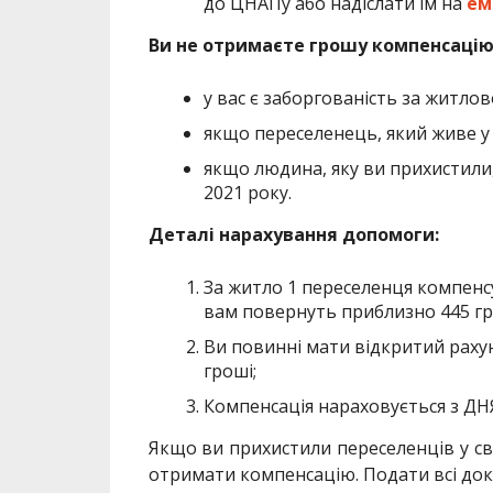
до ЦНАПу або надіслати їм на
ем
Ви не отримаєте грошу компенсацію
у вас є заборгованість за житлов
якщо переселенець, який живе у 
якщо людина, яку ви прихистили
2021 року.
Деталі нарахування допомоги:
За житло 1 переселенця компенсу
вам повернуть приблизно 445 гр
Ви повинні мати відкритий рахун
гроші;
Компенсація нараховується з ДН
Якщо ви прихистили переселенців у св
отримати компенсацію. Подати всі док