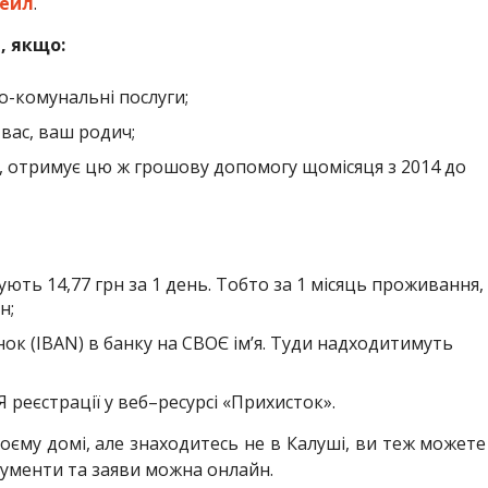
ейл
.
, якщо:
о-комунальні послуги;
вас, ваш родич;
, отримує цю ж грошову допомогу щомісяця з 2014 до
ють 14,77 грн за 1 день. Тобто за 1 місяць проживання,
н;
ок (
IBAN
)
в
банку на
СВОЄ ім’я. Туди надходитимуть
Я реєстрації
у веб
–
ресурсі «Прихисток».
оєму домі, але знаходитесь не в Калуші, ви теж можете
ументи та заяви можна онлайн.