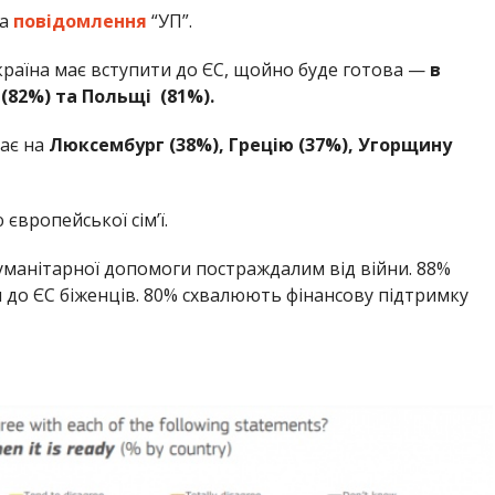
на
повідомлення
“УП”.
країна має вступити до ЄС, щойно буде готова —
в
і (82%) та Польщі (81%).
ає на
Люксембург (38%), Грецію (37%), Угорщину
 європейської сім’ї.
манітарної допомоги постраждалим від війни. 88%
до ЄС біженців. 80% схвалюють фінансову підтримку