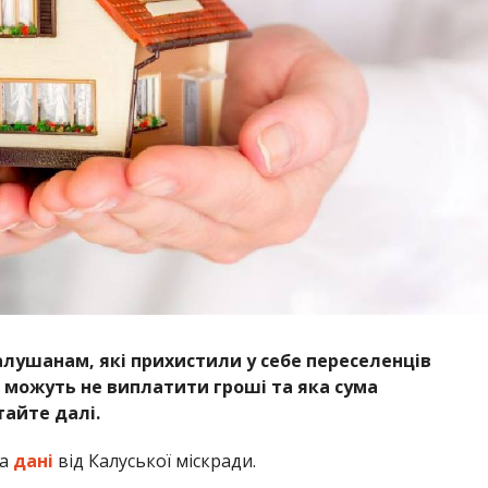
алушанам, які прихистили у себе переселенців
м можуть не виплатити гроші та яка сума
тайте далі.
на
дані
від Калуської міскради.