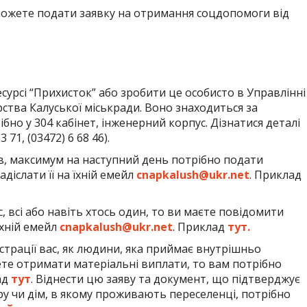
можете подати заявку на отримання соцдопомоги від
есурсі “Прихисток” або зробити це особисто в Управлінні
тва Калуської міськради. Воно знаходиться за
бно у 304 кабінет, інженерний корпус. Дізнатися деталі
71, (03472) 6 68 46).
ів, максимум на наступний день потрібно подати
діслати її на їхній емейл
cnapkalush@ukr.net
. Приклад
, всі або навіть хтось один, то ви маєте повідомити
їхній емейл
cnapkalush@ukr.net
. Приклад
тут.
еєстрації вас, як людини, яка приймає внутрішньо
ете отримати матеріальні виплати, то вам потрібно
ад
тут
. Віднести цю заяву та документ, що підтверджує
у чи дім, в якому проживають переселенці, потрібно