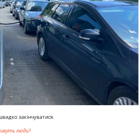
швидко закінчуватися.
живуть люди?