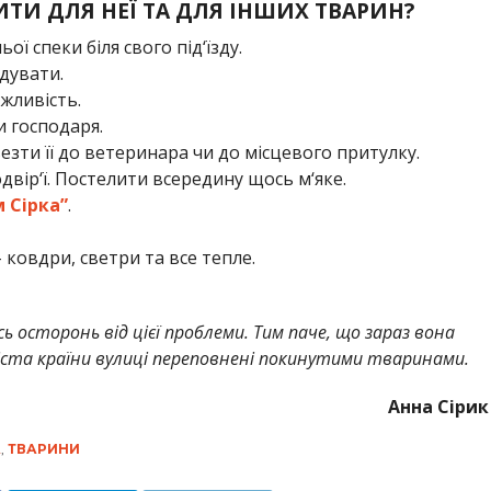
И ДЛЯ НЕЇ ТА ДЛЯ ІНШИХ ТВАРИН?
ої спеки біля свого під‘їзду.
дувати.
ожливість.
и господаря.
езти її до ветеринара чи до місцевого притулку.
двір‘ї. Постелити всередину щось м‘яке.
м Сірка”
.
– ковдри, светри та все тепле.
сь осторонь від цієї проблеми. Тим паче, що зараз вона
іста країни вулиці переповнені покинутими тваринами.
Анна Сірик
А
,
ТВАРИНИ