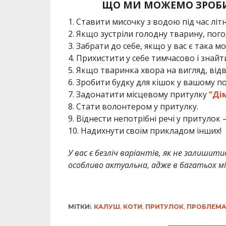
ЩО МИ МОЖЕМО ЗРОБИТ
1. Ставити мисочку з водою під час літнь
2. Якщо зустріли голодну тварину, пого
3. Забрати до себе, якщо у вас є така м
4. Прихистити у себе тимчасово і знайт
5. Якщо тваринка хвора на вигляд, відв
6. Зробити будку для кішок у вашому по
7. Задонатити місцевому притулку
“Ді
8. Стати волонтером у притулку.
9. Віднести непотрібні речі у притулок 
10. Надихнути своїм прикладом інших!
У вас є безліч варіантів, як не залишити
особливо актуальна, адже в багатьох м
МІТКИ:
КАЛУШ
,
КОТИ
,
ПРИТУЛОК
,
ПРОБЛЕМ