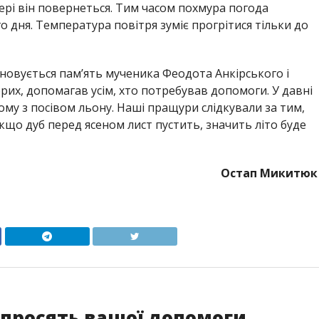
чері він повернеться. Тим часом похмура погода
 дня. Температура повітря зуміє прогрітися тільки до
овується пам’ять мученика Феодота Анкірського і
рих, допомагав усім, хто потребував допомоги. У давні
ому з посівом льону. Наші пращури слідкували за тим,
Якщо дуб перед ясеном лист пустить, значить літо буде
Остап Микитюк
З
 просять вашої допомоги