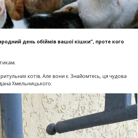
ародний день обіймів вашої кішки”, проте кого
?
тикам.
притульних котів. Але вони є. Знайомтесь, ця чудова
гдана Хмельницького.