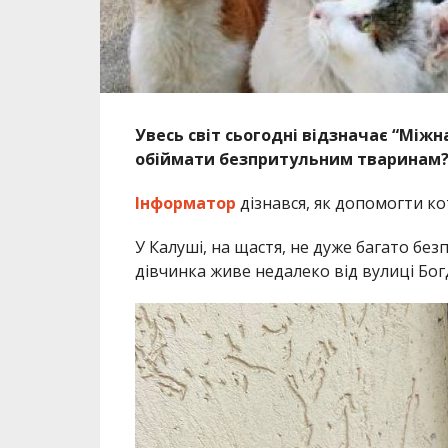
Увесь світ сьогодні відзначає “Міжн
обіймати безпритульним тваринам
Інформатор
дізнався, як допомогти ко
У Калуші, на щастя, не дуже багато без
дівчинка живе недалеко від вулиці Бо