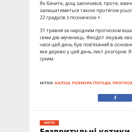
Як бачите, дощ закінчився, проте, вве
залишатиметься такою протягом усього
22 градусів з позначкою +.
31 травня за народним прогнозом вшан
семи дів-мучениць. Феодот лікував хво
часи цей день був пов’язаний в основн
яке дерево у цей день лист розгорне. 
сухим.
МІТКИ:
КАЛУШ
,
ПОХМУРА ПОГОДА
,
ПРОГНО
ЖИТТЯ
Безпритульні котики