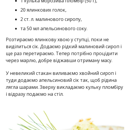
1 кулька морозива пломбір (50 г),
20 ялинкових голок,
2 ст. л. малинового сиропу,
та 50 мл апельсинового соку.
Розтираємо ялинкову хвою у ступці, поки не
виділиться сік. Додаємо рідкий малиновий сироп і
ще раз перетираємо. Тепер потрібно процідити
через марлю, добре віджавши отриману масу.
У невеликий стакан виливаємо хвойний сироп і
туди додаємо апельсиновий сік так, щоб рідина
лягла шарами. Зверху викладаємо кульку пломбіру
і відразу подаємо на стіл.