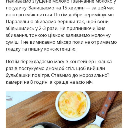
Наливаємо згущене молоко і звичайне молоко у
посудину. Залишаємо на 15 хвилин — за цей час
воно розм’якшиться. Потім добре перемішуємо.
Паралельно збиваємо вершки так, щоб вони
збільшились у 2-3 рази. Не припиняючи їхнє
збивання, тонкою цівкою заливаємо молочну
суміш. І не вимикаємо міксер поки не отримаємо
гладку та пишну консистенцію.
Потім перекладаємо масу в контейнер і кілька
разів постукуємо дном об стіл, щоб вийшли
бульбашки повітря. Ставимо до морозильної
камери на 8 годин, а краще на всю ніч.