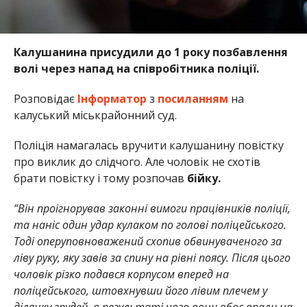
Калушанина присудили до 1 року позбавлення
волі через напад на співробітника поліції.
Розповідає
Інформатор
з
посиланням
на
калуський міськрайонний суд.
Поліція намагалась вручити калушанину повістку
про виклик до слідчого. Але чоловік не схотів
брати повістку і тому розпочав
бійку.
“Він проігнорував законні вимоги працівників поліції,
та наніс один удар кулаком по голові поліцейського.
Тоді оперуповноважений схопив обвинуваченого за
ліву руку, яку завів за спину на рівні поясу. Після цього
чоловік різко подався корпусом вперед на
поліцейського, штовхнувши його лівим плечем у
ділянку грудей, в результаті чого вони обоє впали на