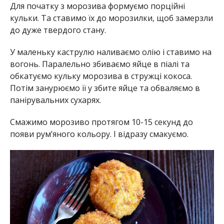
Для початку з морозива формуємо порційні
кульки. Та ставимо їх до морозилки, щоб замерзли
до дуже твердого стану.
У маленьку каструлю наливаємо олію і ставимо на
вогонь. Паралельно збиваємо яйце в піалі та
обкатуємо кульку морозива в стружці кокоса.
Потім занурюємо її у збите яйце та обваляємо в
панірувальних сухарях.
Смажимо морозиво протягом 10-15 секунд до
появи рум’яного кольору. І відразу смакуємо.