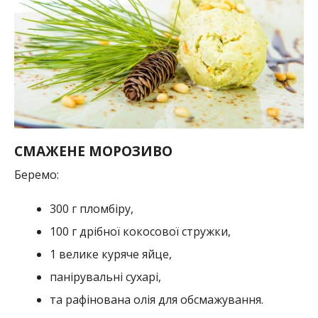
СМАЖЕНЕ МОРОЗИВО
Беремо:
300 г пломбіру,
100 г дрібної кокосової стружки,
1 велике куряче яйце,
панірувальні сухарі,
та рафінована олія для обсмажування.