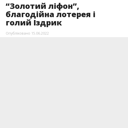
“Золотий ліфон”,
благодійна лотерея і
голий Іздрик
Опубліковано
15.06.2022
Вам не привиділося. Саме такий заголовок і
саме така послідовність. Всеукраїнська премія