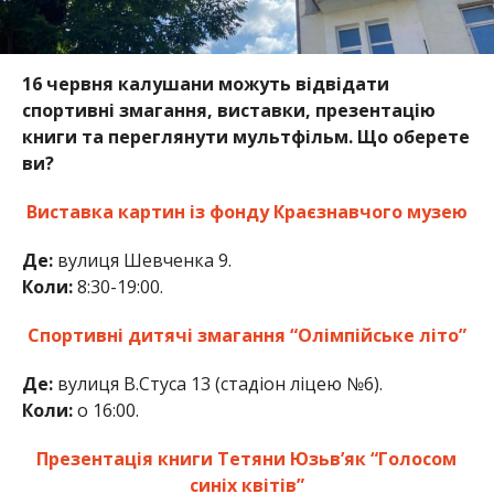
16 червня калушани можуть відвідати
спортивні змагання, виставки, презентацію
книги та переглянути мультфільм. Що оберете
ви?
Виставка картин із фонду Краєзнавчого музею
Де:
вулиця Шевченка 9.
Коли:
8:30-19:00.
Спортивні дитячі змагання “Олімпійське літо”
Де:
вулиця В.Стуса 13 (стадіон ліцею №6).
Коли:
о 16:00.
Презентація книги Тетяни Юзьв’як “Голосом
синіх квітів”