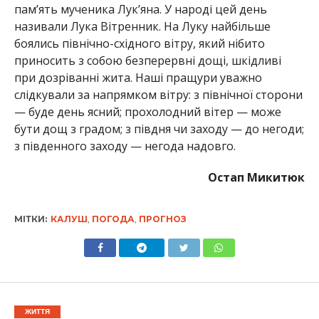
пам’ять мученика Лук’яна. У народі цей день
називали Лука Вітренник. На Луку найбільше
боялись північно-східного вітру, який нібито
приносить з собою безперервні дощі, шкідливі
при дозріванні жита. Наші пращури уважно
слідкували за напрямком вітру: з північної сторони
— буде день ясний; прохолодний вітер — може
бути дощ з градом; з півдня чи заходу — до негоди;
з південного заходу — негода надовго.
Остап Микитюк
МІТКИ:
КАЛУШ
,
ПОГОДА
,
ПРОГНОЗ
ЖИТТЯ