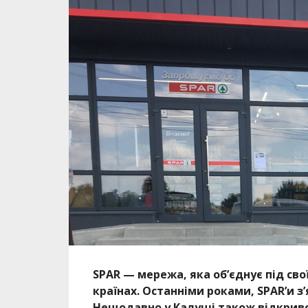
SPAR — мережа, яка об’єднує під сво
країнах. Останніми роками, SPAR’и з’я
Нещодавно у Калуші також відкривс