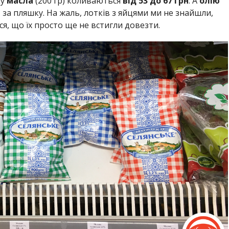
ку
масла
(200 гр) коливаються
від 53 до 67 грн
. А
олію
н
за пляшку. На жаль, лотків з яйцями ми не знайшли,
ося, що їх просто ще не встигли довезти.