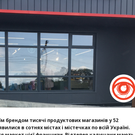
їм брендом тисячі продуктових магазинів у 52
вилися в сотнях містах і містечках по всій Україні.
я маркет цієї франшизи. Відтепер калушани мають