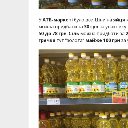
У
АТБ-маркеті
було все. Ціни на
яйця
к
можна придбати за
30 грн
за упаковку
50 до 78 грн
.
Сіль
можна придбати за
2
гречка
тут “золота”
майже 100 грн
за 