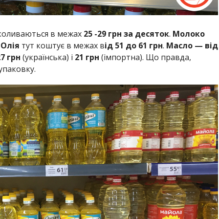
оливаються в межах
25 -29 грн за десяток
.
Молоко
.
Олія
тут коштує в межах в
ід 51 до 61 грн
.
Масло — від
7 грн
(українська) і
21 грн
(імпортна). Що правда,
упаковку.