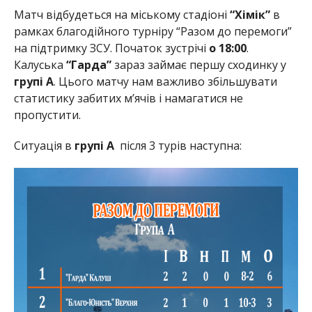
Матч відбудеться на міському стадіоні
“Хімік”
в
рамках благодійного турніру “Разом до перемоги”
на підтримку ЗСУ. Початок зустрічі
о 18:00
.
Калуська
“Гарда”
зараз займає першу сходинку у
групі А
. Цього матчу нам важливо збільшувати
статистику забитих м’ячів і намагатися не
пропустити.
Ситуація в
групі А
після 3 турів наступна: