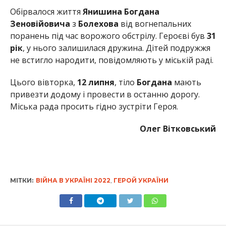
Обірвалося життя
Янишина Богдана
Зеновійовича
з
Болехова
від вогнепальних
поранень під час ворожого обстрілу. Героєві був
31
рік
, у нього залишилася дружина. Дітей подружжя
не встигло народити, повідомляють у міській раді.
Цього вівторка,
12 липня
, тіло
Богдана
мають
привезти додому і провести в останню дорогу.
Міська рада просить гідно зустріти Героя.
Олег Вітковський
МІТКИ:
ВІЙНА В УКРАЇНІ 2022
,
ГЕРОЙ УКРАЇНИ