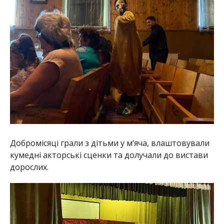
Добромісяці грали з дітьми у м‘яча, влаштовували
кумедні акторські сценки та долучали до вистави
дорослих.