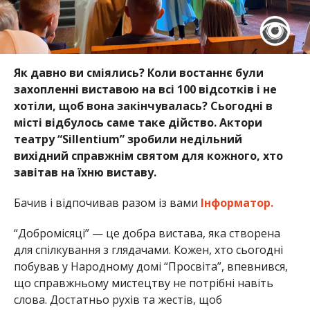
Як давно ви сміялись? Коли востаннє були
захопленні виставою на всі 100 відсотків і не
хотіли, щоб вона закінчувалась? Сьогодні в
місті відбулось саме таке дійство. Актори
театру “Sillentium” зробили недільний
вихідний справжнім святом для кожного, хто
завітав на їхню виставу.
Бачив і відпочивав разом із вами
Інформатор.
“Добромісяці” — це добра вистава, яка створена
для спілкування з глядачами. Кожен, хто сьогодні
побував у Народному домі “Просвіта”, впевнився,
що справжньому мистецтву не потрібні навіть
слова. Достатньо рухів та жестів, щоб