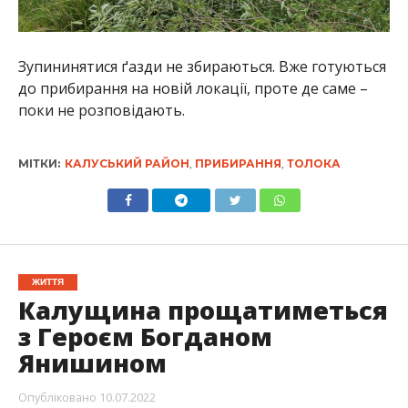
Зупининятися ґазди не збираються. Вже готуються
до прибирання на новій локації, проте де саме –
поки не розповідають.
МІТКИ:
КАЛУСЬКИЙ РАЙОН
,
ПРИБИРАННЯ
,
ТОЛОКА
ЖИТТЯ
Калущина прощатиметься
з Героєм Богданом
Янишином
Опубліковано
10.07.2022