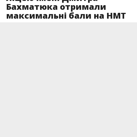
Бахматюка отримали
максимальні бали на НМТ
Опубліковано
05.08.2022
Цього року 55 випускників ліцею здавали
національний мультипредметний тест, 22 з
них отримали максимальні 200 балів.