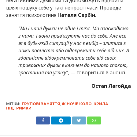
негативними думками та допоможуть віднайти
шлях пошуку себе у такі непрості часи. Проведе
заняття психологиня
Наталя Сербін
.
“Ми і наші думки не одне і теж. Ми взаємодіємо
з ними, і вони прив’язують нас до себе. Але все
ж в будь-якій ситуації у нас є вибір – злитися з
ними повністю або відокремити себе від них. А
здатність відокремлювати себе від своїх
тривожних думок є ключем до нашого спокою,
зростання та успіху”
, — говориться в анонсі.
Остап Лагойда
МІТКИ:
ГРУПОВІ ЗАНЯТТЯ
,
ЖІНОЧЕ КОЛО
,
КРИЛА
ПІДТРИМКИ