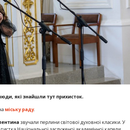
люди, які знайшли тут прихисток.
на
міську раду
.
лентина
звучали перлини світової духовної класики. У
ртистка Національної заслуженої академічної капели