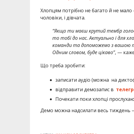
Хлопцям потрібно не багато й не мало
чоловіки, і дівчата.
“Якщо ти маєш крутий тембр голосу
то тобі до нас. Актуально і для хло
команди та допоможемо з вашою т
Одним словом, буде цікаво”
, — каж
Що треба зробити:
записати аудіо (можна на диктоф
відправити демозапис в
телегр
Почекати поки хлопці прослухают
Демо можна надсилати весь тиждень — 