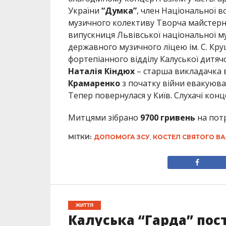
України
“Думка”
, член Національної в
музичного колективу Творча майстер
випускниця Львівської національної му
державного музичного ліцею ім. С. К
фортепіанного відділу Калуської дитяч
Наталія Кіндюх
– старша викладачка в
Крамаренко
з початку війни евакуюва
Тепер повернулася у Київ. Слухачі конце
Митцями зібрано
9700 гривень
на потр
МІТКИ:
ДОПОМОГА ЗСУ
,
КОСТЕЛ СВЯТОГО В
ЖИТТЯ
Калуська “Гарда” пос