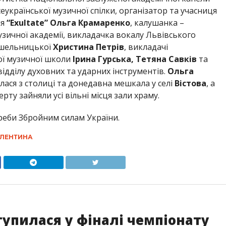
сеукраїнської музичної спілки, організатор та учасниця
ня
“Exultate”
Ольга Крамаренко
, калушанка –
зичної академії, викладачка вокалу Львівського
рушельницької
Христина Петрів
, викладачі
ої музичної школи
Ірина Гурська, Тетяна Савків
та
ідділу духовних та ударних інструментів.
Ольга
лася з столиці та донедавна мешкала у селі
Вістова
, а
рту зайняли усі вільні місця зали храму.
еби Збройним силам України.
АЛЕНТИНА
тупилася у фіналі чемпіонату