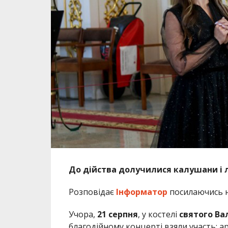
До дійства долучилися калушани і 
Розповідає
Інформатор
посилаючись 
Учора,
21 серпня
, у костелі
святого Ва
благодійному концерті взяли участь: а