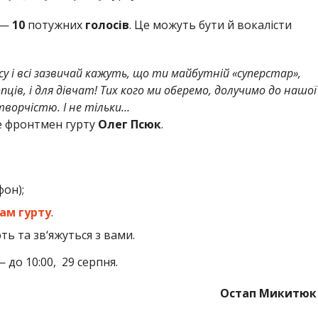
 —
10
потужних
голосів
. Це можуть бути й вокалісти
 і всі зазвичай кажуть, що ти майбутній «суперстар»,
пців, і для дівчат! Тих кого ми оберемо, долучимо до нашої
ворчістю. І не тільки…
е фронтмен гурту
Олег Псюк
.
он);
ам гурту
.
ь та зв‘яжуться з вами.
до 10:00, 29 серпня.
Остап Микитюк