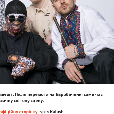
ий хіт. Після перемоги на Євробаченні саме час
зичну світову сцену.
офіційну сторінку
гурту
Kalush
.