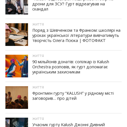
дрони для ЗСУ? Гурт відреагував на
скандал
ЖИТТЯ
Поряд з Шевченком та Франком: школярі на
уроках української літератури вивчатимуть
творчість Олега Псюка | ФОТОФАКТ
ЖИТТЯ
90 мільйонів донатів: сопілкар із Kalush
Orchestra розповів, як гурт допомагає
українським захисникам
ЖИТТЯ
Фронтмен гурту “KALUSH” у рідному місті
заговорив… про дітей
ЖИТТЯ
Учасник гурту Kalush Джонні Дивний