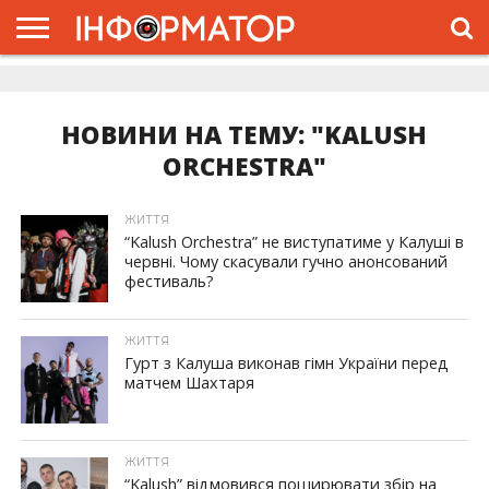
ГОЛОВНА
ЖИТТЯ
ВЛАДА
ГРОШІ
ТРЕШ
ДОЛИНА
РОЗСЛІДУВАННЯ
РЕКЛАМА
ПРО
ПРО
ІНТЕРВ’Ю
ВІДЕО
НАС
ПРОЄКТ
НОВИНИ НА ТЕМУ: "KALUSH
ORCHESTRA"
ЖИТТЯ
“Kalush Orchestra” не виступатиме у Калуші в
червні. Чому скасували гучно анонсований
фестиваль?
ЖИТТЯ
Гурт з Калуша виконав гімн України перед
матчем Шахтаря
ЖИТТЯ
“Kalush” відмовився поширювати збір на