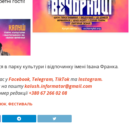
 в парку культури і відпочинку імені Івана Франка.
ас у
Facebook
,
Telegram
,
TikTok
та
Instagram.
и на пошту
kalush.informator@gmail.com
мер редакції
+380 67 266 02 08
СЮК
,
ФЕСТИВАЛЬ