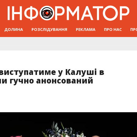
ДОЛИНА
РОЗСЛІДУВАННЯ
РЕКЛАМА
ПРО НАС
ПР
 виступатиме у Калуші в
ли гучно анонсований