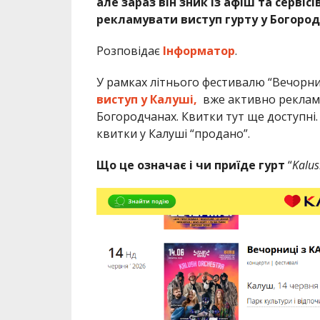
але зараз він зник із афіш та серві
рекламувати виступ гурту у Богород
Розповідає
Інформатор
.
У рамках літнього фестивалю “Вечорни
виступ у Калуші,
вже активно рекламу
Богородчанах. Квитки тут ще доступні.
квитки у Калуші “продано”.
Що це означає і чи приїде гурт
“
Kalus