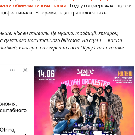
й мали обмежити квитками
. Тоді у соцмережах одразу
ції фестивалю. Зокрема, тоді трапилося таке
ільше, ніж фестиваль. Це музика, традиції, ярмарок,
 сучасного масштабного дійства. На сцені — Kalush
t, ді-джей, блогери та секретні гості! Купуй квитки вже