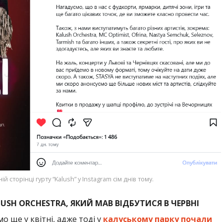
сторінці гурту “Kalush” у Instagram сім днів тому.
USH ORCHESTRA, ЯКИЙ МАВ ВІДБУТИСЯ В ЧЕРВНІ
 ще у квітні, адже тоді у
калуському парку почали