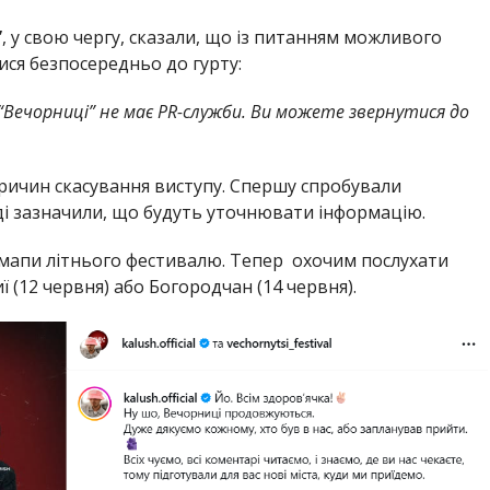
”
, у свою чергу, сказали, що із питанням можливого
ися безпосередньо до гурту:
“Вечорниці” не має PR-служби. Ви можете звернутися до
ричин скасування виступу. Спершу спробували
ді зазначили, що будуть уточнювати інформацію.
з мапи літнього фестивалю. Тепер охочим послухати
 (12 червня) або Богородчан (14 червня).