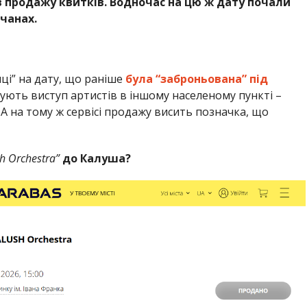
сів продажу квитків. Водночас на цю ж дату почали
чанах.
ці” на дату, що раніше
була “заброньована” під
ють виступ артистів в іншому населеному пункті –
 А на тому ж сервісі продажу висить позначка, що
h Orchestra”
до Калуша?