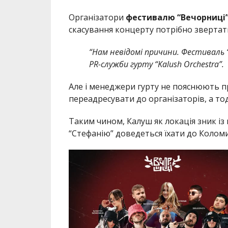
Організатори
фестивалю “Вечорниці
скасування концерту потрібно звертат
“Нам невідомі причини. Фестиваль 
PR-служби гурту “Kalush Orchestra”.
Але і менеджери гурту не пояснюють п
переадресувати до організаторів, а то
Таким чином, Калуш як локація зник і
“Стефанію” доведеться їхати до Коломиї