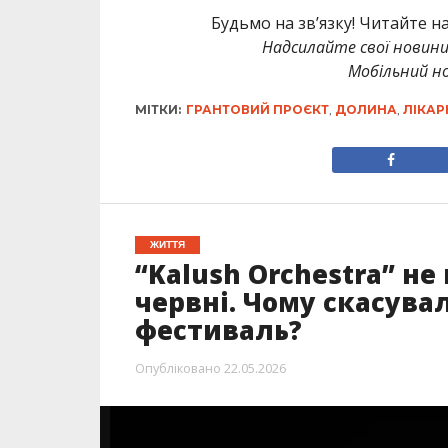
Будьмо на зв’язку! Читайте н
Надсилайте свої новин
Мобільний но
МІТКИ:
ГРАНТОВИЙ ПРОЄКТ
,
ДОЛИНА
,
ЛІКАР
ЖИТТЯ
“Kalush Orchestra” не
червні. Чому скасува
фестиваль?
Опубліковано
22.05.2026