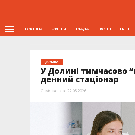
ГОЛОВНА
ЖИТТЯ
ВЛАДА
ГРОШІ
ТРЕШ
ДОЛИНА
У Долині тимчасово “п
денний стаціонар
Опубліковано
22.05.2026