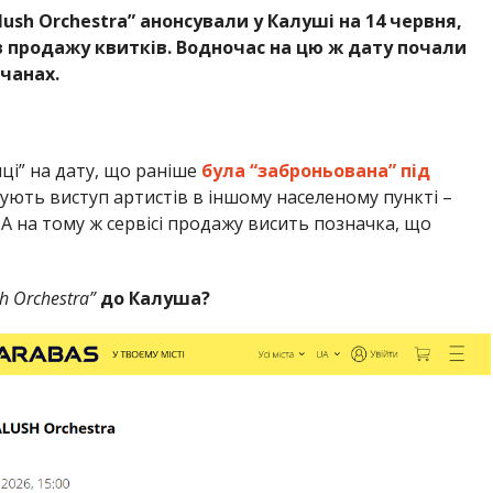
lush Orchestra”
анонсували у Калуші на 14 червня,
сів продажу квитків. Водночас на цю ж дату почали
чанах.
ці” на дату, що раніше
була “заброньована” під
ють виступ артистів в іншому населеному пункті –
 А на тому ж сервісі продажу висить позначка, що
h Orchestra”
до Калуша?