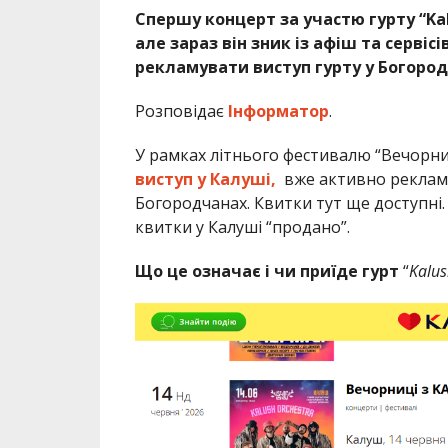
Спершу концерт за участю гурту “
Ka
але зараз він зник із афіш та серві
рекламувати виступ гурту у Богород
Розповідає
Інформатор
.
У рамках літнього фестивалю “Вечорни
виступ у Калуші,
вже активно рекламу
Богородчанах. Квитки тут ще доступні.
квитки у Калуші “продано”.
Що це означає і чи приїде гурт
“
Kalus