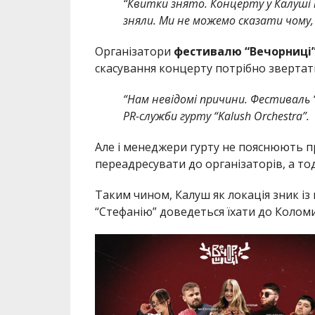
“Квитки знято. Концерту у Калуші 
зняли. Ми не можемо сказати чому, 
Організатори
фестивалю “Вечорниці
скасування концерту потрібно звертат
“Нам невідомі причини. Фестиваль 
PR-служби гурту “Kalush Orchestra”.
Але і менеджери гурту не пояснюють п
переадресувати до організаторів, а то
Таким чином, Калуш як локація зник і
“Стефанію” доведеться їхати до Коломиї