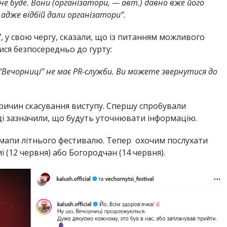
не буде. Вони (організатори, — авт.) давно вже його
адже відбій дали організатори”.
”
, у свою чергу, сказали, що із питанням можливого
ися безпосередньо до гурту:
“Вечорниці” не має PR-служби. Ви можете звернутися до
ричин скасування виступу. Спершу спробували
ді зазначили, що будуть уточнювати інформацію.
з мапи літнього фестивалю. Тепер охочим послухати
 (12 червня) або Богородчан (14 червня).