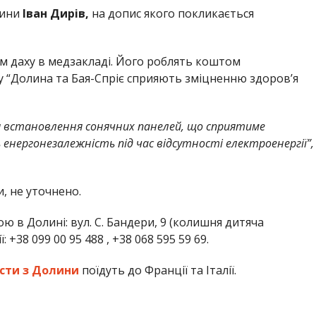
лини
Іван Дирів,
на допис якого покликається
ом даху в медзакладі. Його роблять коштом
 “Долина та Бая-Спріє сприяють зміцненню здоров’я
ся встановлення сонячних панелей, що сприятиме
нергонезалежність під час відсутності електроенергії”,
, не уточнено.
 в Долині: вул. С. Бандери, 9 (колишня дитяча
 +38 099 00 95 488 , +38 068 595 59 69.
сти з Долини
поїдуть до Франції та Італії.