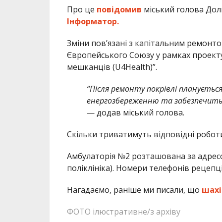
Про це
повідомив
міський голова До
Інформатор.
Зміни пов’язані з капітальним ремонт
Європейського Союзу у рамках проекту
мешканців (U4Health)”.
“Після ремонту покрівлі плануєть
енергозбереженню та забезпечить е
— додав міський голова.
Скільки триватимуть відповідні роботи
Амбулаторія №2 розташована за адресою
поліклініка). Номери телефонів рецепції:
Нагадаємо, раніше ми писали, що
шахі
ФОТО ілюстративне/з архіву