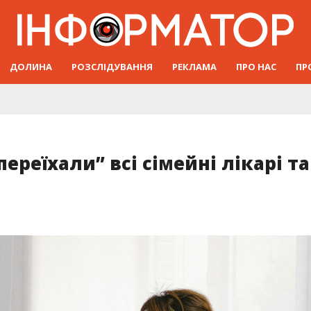
ДОЛИНА
РОЗСЛІДУВАННЯ
РЕКЛАМА
ПРО НАС
ПР
ереїхали” всі сімейні лікарі та