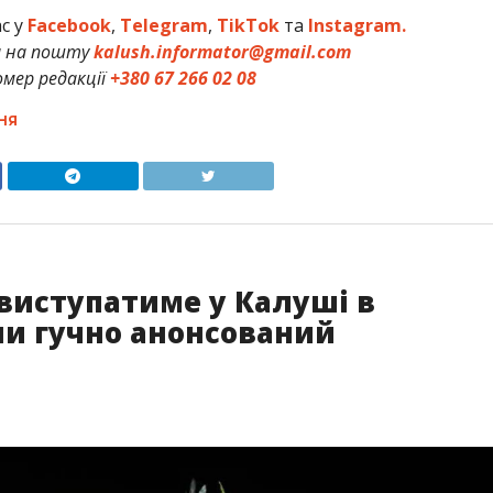
ас у
Facebook
,
Telegram
,
TikTok
та
Instagram.
и на пошту
kalush.informator@gmail.com
мер редакції
+380 67 266 02 08
НЯ
 виступатиме у Калуші в
ли гучно анонсований