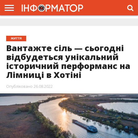
ГОЛОВНА
ЖИТТЯ
ВЛАДА
ГРОШІ
ТРЕШ
ДОЛИНА
РОЗСЛІДУВАННЯ
РЕКЛАМА
ПРО
ПРО
ІНТЕРВ’Ю
ВІДЕО
НАС
ПРОЄКТ
ЖИТТЯ
Вантажте сіль — сьогодні
відбудеться унікальний
історичний перформанс на
Лімниці в Хотіні
Опубліковано
26.08.2022