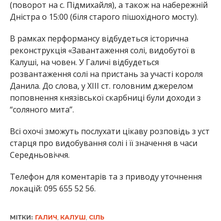
(поворот на с. Підмихайля), а також на набережній
Дністра о 15:00 (біля старого пішохідного мосту).
В рамках перформансу відбудеться історична
реконструкція «Завантаження солі, видобутої в
Калуші, на човен. У Галичі відбудеться
розвантаження солі на пристань за участі короля
Данила. До слова, у XIII ст. головним джерелом
поповнення князівської скарбниці були доходи з
“соляного мита”.
Всі охочі зможуть послухати цікаву розповідь з уст
старця про видобування солі і її значення в часи
Середньовіччя.
Телефон для коментарів та з приводу уточнення
локацій: 095 655 52 56.
МІТКИ:
ГАЛИЧ
,
КАЛУШ
,
СІЛЬ