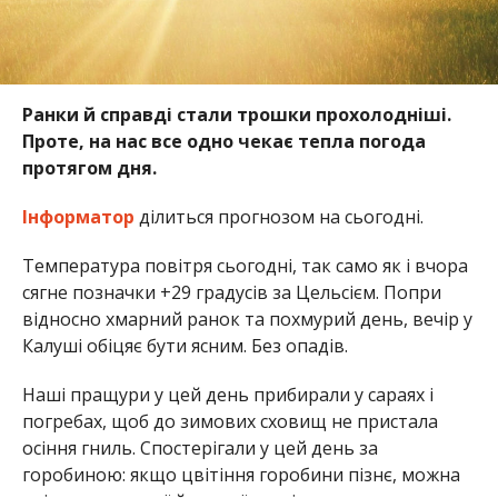
Ранки й справді стали трошки прохолодніші.
Проте, на нас все одно чекає тепла погода
протягом дня.
Інформатор
ділиться прогнозом на сьогодні.
Температура повітря сьогодні, так само як і вчора
сягне позначки +29 градусів за Цельсієм. Попри
відносно хмарний ранок та похмурий день, вечір у
Калуші обіцяє бути ясним. Без опадів.
Наші пращури у цей день прибирали у сараях і
погребах, щоб до зимових сховищ не пристала
осіння гниль. Спостерігали у цей день за
горобиною: якщо цвітіння горобини пізнє, можна