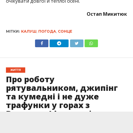
очікувати довгої й теплої осені.
Остап Микитюк
МІТКИ:
КАЛУШ
,
ПОГОДА
,
СОНЦЕ
ЖИТТЯ
Про роботу
рятувальником, джипінг
та кумедні і не дуже
трафунки у горах з
Василем Фіцаком |
Інтерв’ю