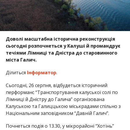
Доволі масштабна історична реконструкція
сьогодні розпочнеться у Калуші й промандрує
течіями Лімниці та Дністра до старовинного
міста Галич.
Ділиться
Інформатор
.
Сьогодні, 26 серпня, відбудеться історичний
перформанс “Транспортування калуської солі по
Лімниці й Дністру до Галича” організована
Калуською та Галиццькою міськрадами спільно з
Національним заповідником “Давній Галич”.
Почнеться подія о 13.30, у мікрорайоні “Хотінь”